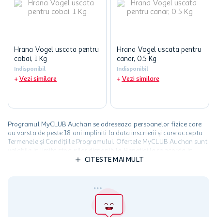
Hrana Vogel uscata pentru
Hrana Vogel uscata pentru
cobai, 1 Kg
canar, 0.5 Kg
Indisponibil
Indisponibil
Vezi similare
Vezi similare
Programul MyCLUB Auchan se adreseaza persoanelor fizice care
au varsta de peste 18 ani impliniti la data inscrierii și care accepta
Termenele și Condițiile Programului. Ofertele MyCLUB Auchan sunt
valabile in limita stocurilor disponibile. Beneficiile se acorda in
limita a 12 unitati / card client o singura data in perioada promotiei.
CITESTE MAI MULT
Cardul poate fi utilizat doar in legatura cu magazinele Auchan
participante și pentru acțiuni promotionale indicate de Auchan si
nu poate fi utilizat in legatura cu alti comercianți sau pentru alte
activitati in afara celor mentionate in Termene si Conditii. Auchan
nu raspunde pentru imposibilitatea utilizarii Cardului in perioada in
care aceste este suspendat sau in perioada in care sunt efectuate