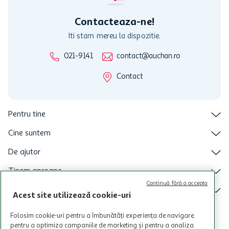
intretineri sau reparatii tehnice la sistemul de utilizarea al Cardului.
Contacteaza-ne!
Iti stam mereu la dispozitie.
021-9141
contact@auchan.ro
Contact
Pentru tine
Cine suntem
De ajutor
Tinem aproape
Continuă fără a accepta
Categorii principale
Acest site utilizează cookie-uri
Intra acum in aplicatia Auchan
Folosim cookie-uri pentru a îmbunătăți experiența de navigare,
pentru a optimiza campaniile de marketing și pentru a analiza