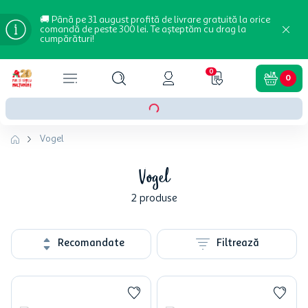
🚚 Până pe 31 august profită de livrare gratuită la orice
comandă de peste 300 lei. Te așteptăm cu drag la
cumpărături!
0
0
Vogel
Vogel
2
produse
Recomandate
Filtrează