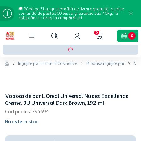
🚚 Până pe 31 august profită de livrare gratuită la orice
comandă de peste 300 lei, cu greutatea sub 40kg. Te
așteptăm cu drag la cumpărături!
0
0
Ingrijire personala si Cosmetice
Produse ingrijire par
Vop
Vopsea de par L'Oreal Universal Nudes Excellence
Creme, 3U Universal Dark Brown, 192 ml
Cod produs
:
394694
Nu este in stoc