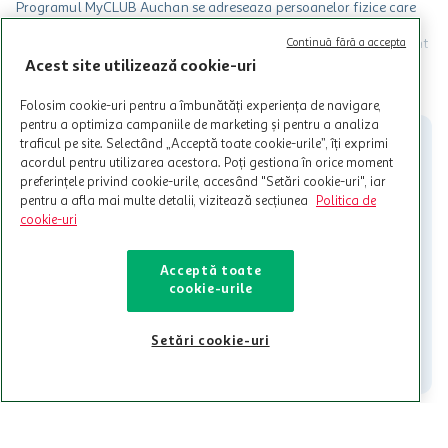
Programul MyCLUB Auchan se adreseaza persoanelor fizice care
au varsta de peste 18 ani impliniti la data inscrierii și care accepta
Termenele și Condițiile Programului. Ofertele MyCLUB Auchan sunt
Continuă fără a accepta
valabile in limita stocurilor disponibile. Beneficiile se acorda in
Acest site utilizează cookie-uri
limita a 12 unitati / card client o singura data in perioada promotiei.
CITESTE MAI MULT
Cardul poate fi utilizat doar in legatura cu magazinele Auchan
Folosim cookie-uri pentru a îmbunătăți experiența de navigare,
participante și pentru acțiuni promotionale indicate de Auchan si
pentru a optimiza campaniile de marketing și pentru a analiza
nu poate fi utilizat in legatura cu alti comercianți sau pentru alte
traficul pe site. Selectând „Acceptă toate cookie-urile”, îți exprimi
activitati in afara celor mentionate in Termene si Conditii. Auchan
acordul pentru utilizarea acestora. Poți gestiona în orice moment
nu raspunde pentru imposibilitatea utilizarii Cardului in perioada in
preferințele privind cookie-urile, accesând "Setări cookie-uri", iar
care aceste este suspendat sau in perioada in care sunt efectuate
pentru a afla mai multe detalii, vizitează secțiunea
Politica de
intretineri sau reparatii tehnice la sistemul de utilizarea al Cardului.
cookie-uri
Contacteaza-ne!
Iti stam mereu la dispozitie.
Acceptă toate
cookie-urile
021-9141
contact@auchan.ro
Setări cookie-uri
Contact
Pentru tine