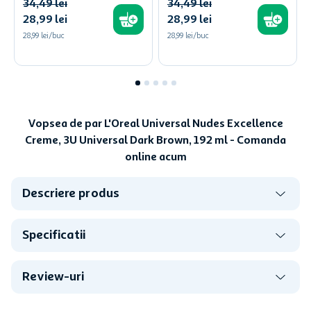
34
,
49
lei
34
,
49
lei
28
,
99
lei
28
,
99
lei
28,99 lei/buc
28,99 lei/buc
Vopsea de par L'Oreal Universal Nudes Excellence
Creme, 3U Universal Dark Brown, 192 ml - Comanda
online acum
Descriere produs
Specificatii
Review-uri