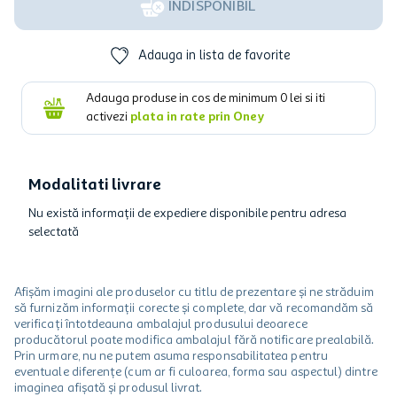
INDISPONIBIL
Adauga in lista de favorite
Adauga produse in cos de minimum
0
lei si iti
activezi
plata in rate prin Oney
Modalitati livrare
Nu există informații de expediere disponibile pentru adresa
selectată
Afișăm imagini ale produselor cu titlu de prezentare și ne străduim
să furnizăm informații corecte și complete, dar vă recomandăm să
verificați întotdeauna ambalajul produsului deoarece
producătorul poate modifica ambalajul fără notificare prealabilă.
Prin urmare, nu ne putem asuma responsabilitatea pentru
eventuale diferențe (cum ar fi culoarea, forma sau aspectul) dintre
imaginea afișată și produsul livrat.