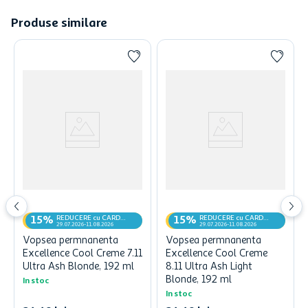
Produse similare
REDUCERE cu CARD
REDUCERE cu CARD
15%
15%
MyCLUB
MyCLUB
29.07.2026-11.08.2026
29.07.2026-11.08.2026
Vopsea permnanenta
Vopsea permnanenta
Excellence Cool Creme 7.11
Excellence Cool Creme
Ultra Ash Blonde, 192 ml
8.11 Ultra Ash Light
Blonde, 192 ml
In stoc
In stoc