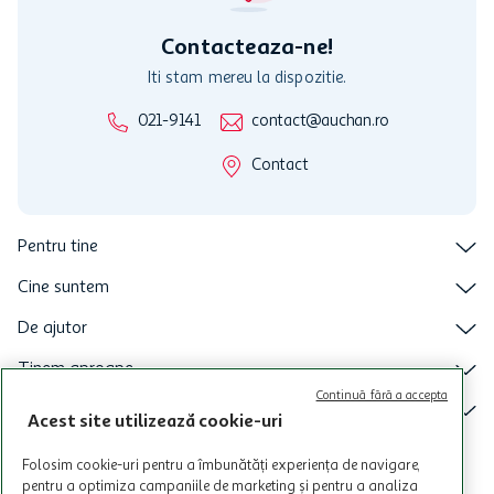
intretineri sau reparatii tehnice la sistemul de utilizarea al Cardului.
Contacteaza-ne!
Iti stam mereu la dispozitie.
021-9141
contact@auchan.ro
Contact
Pentru tine
Cine suntem
De ajutor
Tinem aproape
Continuă fără a accepta
Categorii principale
Acest site utilizează cookie-uri
Intra acum in aplicatia Auchan
Folosim cookie-uri pentru a îmbunătăți experiența de navigare,
pentru a optimiza campaniile de marketing și pentru a analiza