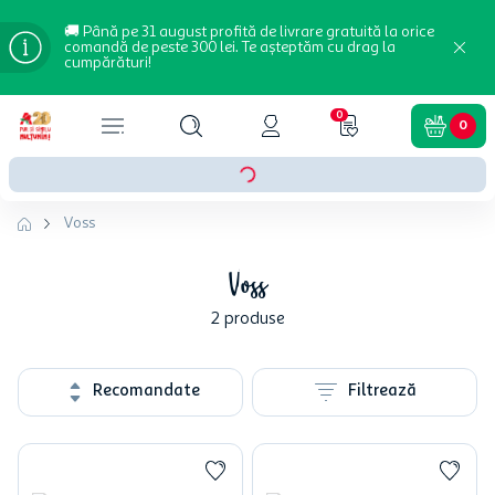
🚚 Până pe 31 august profită de livrare gratuită la orice
comandă de peste 300 lei. Te așteptăm cu drag la
cumpărături!
0
0
Voss
Voss
2
produse
Recomandate
Filtrează