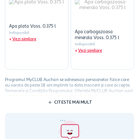
Apa plata Voss, 0.375 l
Apa carbogazoasa
Indisponibil
minerala Voss, 0.375 l
Vezi similare
Indisponibil
Vezi similare
Programul MyCLUB Auchan se adreseaza persoanelor fizice care
au varsta de peste 18 ani impliniti la data inscrierii și care accepta
Termenele și Condițiile Programului. Ofertele MyCLUB Auchan sunt
valabile in limita stocurilor disponibile. Beneficiile se acorda in
limita a 12 unitati / card client o singura data in perioada promotiei.
CITESTE MAI MULT
Cardul poate fi utilizat doar in legatura cu magazinele Auchan
participante și pentru acțiuni promotionale indicate de Auchan si
nu poate fi utilizat in legatura cu alti comercianți sau pentru alte
activitati in afara celor mentionate in Termene si Conditii. Auchan
nu raspunde pentru imposibilitatea utilizarii Cardului in perioada in
care aceste este suspendat sau in perioada in care sunt efectuate