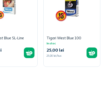
st Blue SL-Line
Tigari West Blue 100
In stoc
i
25
,
00
lei
25,00 lei/buc