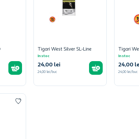
0
Tigari West Silver SL-Line
Tigari We
In stoc
In stoc
24
,
00
lei
24
,
00
le
24,00 lei/buc
24,00 lei/buc