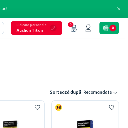
turi!
Ridicare personala
:
0
0
Auchan Titan
Sortează după
Recomandate