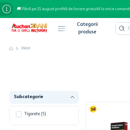
🚚 Până pe 31 august profită de livrare gratuită la orice comand
Cauta 
Căutări populare
West
bere
cafea
inghetata
apa plata
Subcategorie
cafea boabe
troler
Tigarete
(
5
)
garden star