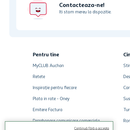
Contacteaza-ne!
Iti stam mereu la dispozitie.
Pentru tine
Ci
MyCLUB Auchan
Stir
Retete
Des
Inspirație pentru fiecare
Car
Plata in rate - Oney
Sus
Emitere Factura
Tur
Dezabonare comunicare comerciala
Rom
Continuă fără a accepta