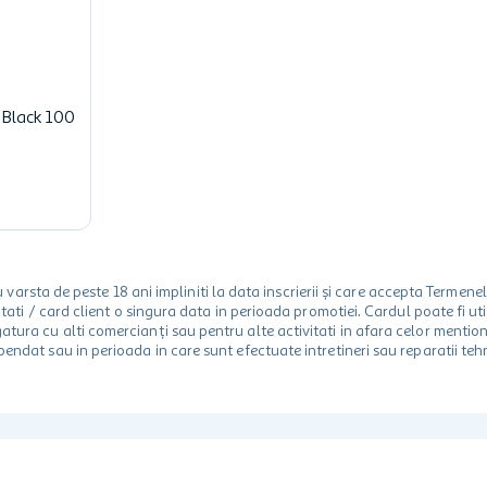
 Black 100
rsta de peste 18 ani impliniti la data inscrierii și care accepta Termene
 unitati / card client o singura data in perioada promotiei. Cardul poate fi
egatura cu alti comercianți sau pentru alte activitati in afara celor ment
spendat sau in perioada in care sunt efectuate intretineri sau reparatii tehn