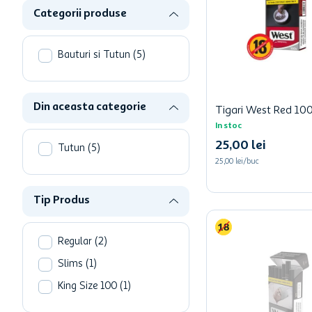
hartie igienica
Categorii produse
ciocolata
lapte
Bauturi si Tutun
(
5
)
Din aceasta categorie
Tigari West Red 10
In stoc
25
,
00
lei
Tutun
(
5
)
25,00 lei/buc
Tip Produs
Regular
(
2
)
Slims
(
1
)
King Size 100
(
1
)