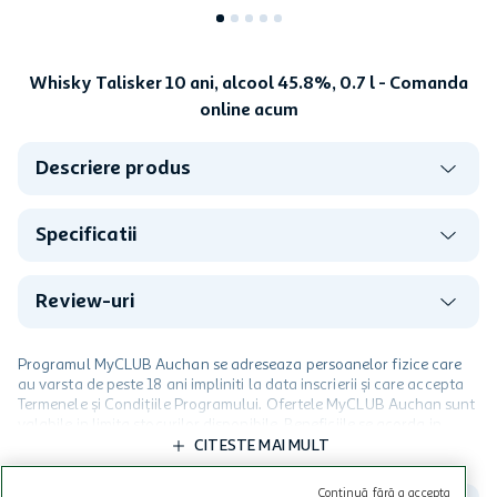
Whisky Talisker 10 ani, alcool 45.8%, 0.7 l - Comanda
online acum
Descriere produs
Specificatii
Review-uri
Programul MyCLUB Auchan se adreseaza persoanelor fizice care
au varsta de peste 18 ani impliniti la data inscrierii și care accepta
Termenele și Condițiile Programului. Ofertele MyCLUB Auchan sunt
valabile in limita stocurilor disponibile. Beneficiile se acorda in
limita a 12 unitati / card client o singura data in perioada promotiei.
CITESTE MAI MULT
Cardul poate fi utilizat doar in legatura cu magazinele Auchan
participante și pentru acțiuni promotionale indicate de Auchan si
Continuă fără a accepta