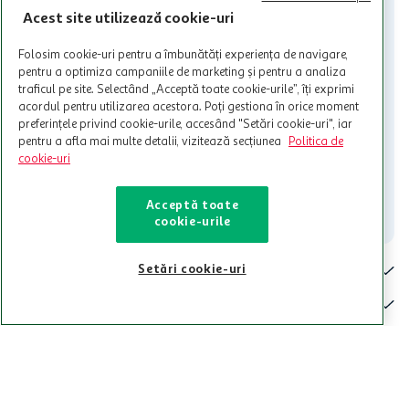
nu poate fi utilizat in legatura cu alti comercianți sau pentru alte
Acest site utilizează cookie-uri
activitati in afara celor mentionate in Termene si Conditii. Auchan
nu raspunde pentru imposibilitatea utilizarii Cardului in perioada in
care aceste este suspendat sau in perioada in care sunt efectuate
Folosim cookie-uri pentru a îmbunătăți experiența de navigare,
intretineri sau reparatii tehnice la sistemul de utilizarea al Cardului.
pentru a optimiza campaniile de marketing și pentru a analiza
traficul pe site. Selectând „Acceptă toate cookie-urile”, îți exprimi
Contacteaza-ne!
acordul pentru utilizarea acestora. Poți gestiona în orice moment
preferințele privind cookie-urile, accesând "Setări cookie-uri", iar
Iti stam mereu la dispozitie.
pentru a afla mai multe detalii, vizitează secțiunea
Politica de
cookie-uri
021-9141
contact@auchan.ro
Contact
Acceptă toate
cookie-urile
Pentru tine
Setări cookie-uri
Cine suntem
De ajutor
Tinem aproape
Categorii principale