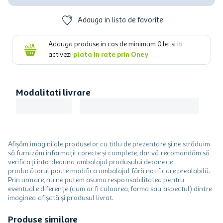
Adauga in lista de favorite
Adauga produse in cos de minimum
0
lei si iti
activezi
plata in rate prin Oney
Modalitati livrare
Afișăm imagini ale produselor cu titlu de prezentare și ne străduim
să furnizăm informații corecte și complete, dar vă recomandăm să
verificați întotdeauna ambalajul produsului deoarece
producătorul poate modifica ambalajul fără notificare prealabilă.
Prin urmare, nu ne putem asuma responsabilitatea pentru
eventuale diferențe (cum ar fi culoarea, forma sau aspectul) dintre
imaginea afișată și produsul livrat.
Produse similare