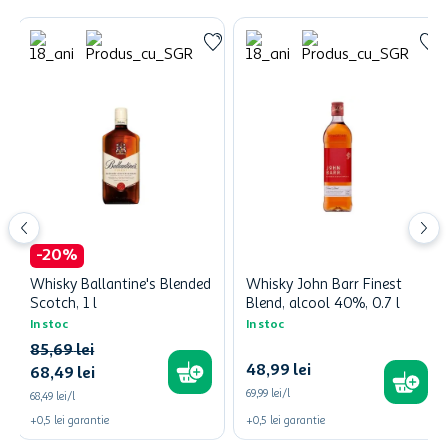
-
20
%
Whisky Ballantine's Blended
Whisky John Barr Finest
Scotch, 1 l
Blend, alcool 40%, 0.7 l
In stoc
In stoc
85
,
69
lei
48
,
99
lei
68
,
49
lei
69,99 lei/l
68,49 lei/l
+
0,5
lei
garantie
+
0,5
lei
garantie