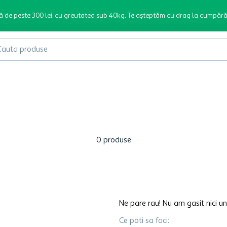
ă de peste 300 lei, cu greutatea sub 40kg. Te așteptăm cu drag la cumpără
produse
0
produse
Ne pare rau! Nu am gasit nici un
Ce poti sa faci: