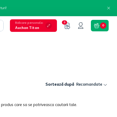
turi!
Ridicare personala
:
0
0
Auchan Titan
Sortează după
Recomandate
 produs care sa se potriveasca cautarii tale.