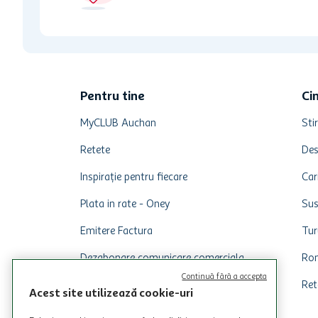
Pentru tine
Ci
MyCLUB Auchan
Stir
Retete
Des
Inspirație pentru fiecare
Car
Plata in rate - Oney
Sus
Emitere Factura
Tur
Dezabonare comunicare comerciala
Rom
Continuă fără a accepta
Ret
Acest site utilizează cookie-uri