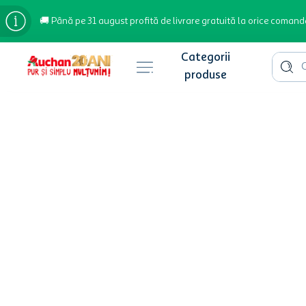
🚚 Până pe 31 august profită de livrare gratuită la orice comand
Cauta 
Căutări populare
bere
cafea
inghetata
apa plata
cafea boabe
troler
garden star