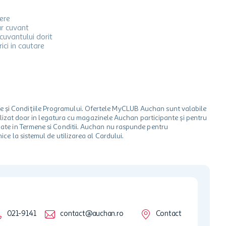
iere
ur cuvant
cuvantului dorit
ici in cautare
le și Condițiile Programului. Ofertele MyCLUB Auchan sunt valabile
 utilizat doar in legatura cu magazinele Auchan participante și pentru
ionate in Termene si Conditii. Auchan nu raspunde pentru
ice la sistemul de utilizarea al Cardului.
021-9141
contact@auchan.ro
Contact