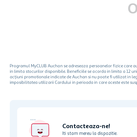
hartie igienica
O
one two fun
ciocolata
Programul MyCLUB Auchan se adreseaza persoanelor fizice care au va
in limita stocurilor disponibile. Beneficiile se acorda in limita a 12
acțiuni promotionale indicate de Auchan si nu poate fi utilizat in l
imposibilitatea utilizarii Cardului in perioada in care aceste este su
Contacteaza-ne!
Iti stam mereu la dispozitie.