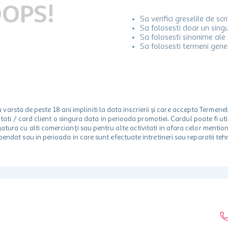
OPS!
Sa verifici greselile de scr
Sa folosesti doar un sing
Sa folosesti sinonime ale 
Sa folosesti termeni gener
rsta de peste 18 ani impliniti la data inscrierii și care accepta Termene
 unitati / card client o singura data in perioada promotiei. Cardul poate fi
egatura cu alti comercianți sau pentru alte activitati in afara celor ment
spendat sau in perioada in care sunt efectuate intretineri sau reparatii tehn