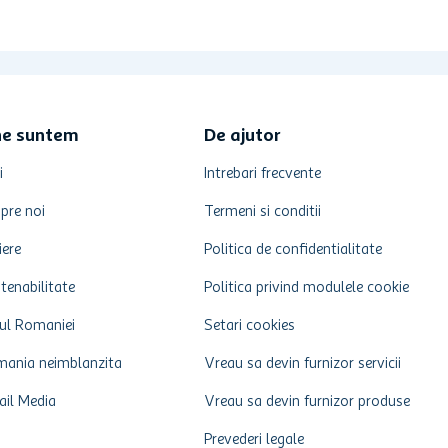
ne suntem
De ajutor
i
Intrebari frecvente
pre noi
Termeni si conditii
iere
Politica de confidentialitate
tenabilitate
Politica privind modulele cookie
ul Romaniei
Setari cookies
ania neimblanzita
Vreau sa devin furnizor servicii
ail Media
Vreau sa devin furnizor produse
Prevederi legale