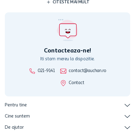
Aerosol All Ride pentru curatarea bordului 225 ml, cu
aroma de mar - Comanda online acum
13
,
49
lei
ADAUGA
Descriere produs
Specificatii
Review-uri
Programul MyCLUB Auchan se adreseaza persoanelor fizice care
au varsta de peste 18 ani impliniti la data inscrierii și care accepta