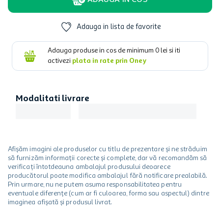
ADAUGA IN COS
Adauga in lista de favorite
Adauga produse in cos de minimum
0
lei si iti
activezi
plata in rate prin Oney
Modalitati livrare
Afișăm imagini ale produselor cu titlu de prezentare și ne străduim
să furnizăm informații corecte și complete, dar vă recomandăm să
verificați întotdeauna ambalajul produsului deoarece
producătorul poate modifica ambalajul fără notificare prealabilă.
Prin urmare, nu ne putem asuma responsabilitatea pentru
eventuale diferențe (cum ar fi culoarea, forma sau aspectul) dintre
imaginea afișată și produsul livrat.