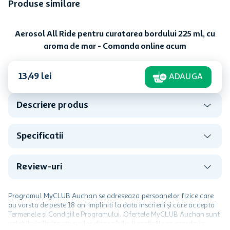
Produse similare
Aerosol All Ride pentru
curatarea bordului 225 ml,
cu aroma de lamaie
In stoc
Aerosol All Ride pentru
curatarea bordului 225 ml,
cu aroma de lavanda
In stoc
14
,
49
lei
14
,
49
lei