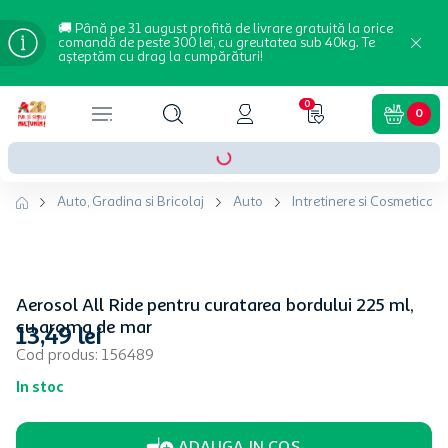
🚚 Până pe 31 august profită de livrare gratuită la orice
comandă de peste 300 lei, cu greutatea sub 40kg. Te
așteptăm cu drag la cumpărături!
0
0
Auto, Gradina si Bricolaj
Auto
Intretinere si Cosmetica a
Aerosol All Ride pentru curatarea bordului 225 ml,
cu aroma de mar
13
,
49
lei
Cod produs
:
156489
In stoc