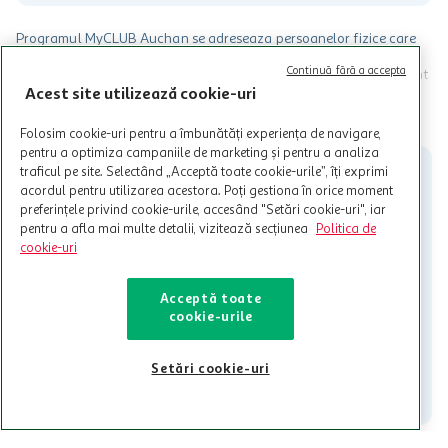
Programul MyCLUB Auchan se adreseaza persoanelor fizice care
au varsta de peste 18 ani impliniti la data inscrierii și care accepta
Continuă fără a accepta
Termenele și Condițiile Programului. Ofertele MyCLUB Auchan sunt
valabile in limita stocurilor disponibile. Beneficiile se acorda in
Acest site utilizează cookie-uri
limita a 12 unitati / card client o singura data in perioada promotiei.
CITESTE MAI MULT
Cardul poate fi utilizat doar in legatura cu magazinele Auchan
Folosim cookie-uri pentru a îmbunătăți experiența de navigare,
participante și pentru acțiuni promotionale indicate de Auchan si
pentru a optimiza campaniile de marketing și pentru a analiza
nu poate fi utilizat in legatura cu alti comercianți sau pentru alte
traficul pe site. Selectând „Acceptă toate cookie-urile”, îți exprimi
activitati in afara celor mentionate in Termene si Conditii. Auchan
acordul pentru utilizarea acestora. Poți gestiona în orice moment
nu raspunde pentru imposibilitatea utilizarii Cardului in perioada in
preferințele privind cookie-urile, accesând "Setări cookie-uri", iar
care aceste este suspendat sau in perioada in care sunt efectuate
pentru a afla mai multe detalii, vizitează secțiunea
Politica de
intretineri sau reparatii tehnice la sistemul de utilizarea al Cardului.
cookie-uri
Contacteaza-ne!
Acceptă toate
Iti stam mereu la dispozitie.
cookie-urile
021-9141
contact@auchan.ro
Setări cookie-uri
Contact