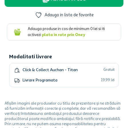
Adauga in lista de favorite
Adauga produse in cos de minimum
0
lei si iti
activezi
plata in rate prin Oney
Modalitati livrare
Click & Collect Auchan - Titan
Gratuit
Livrare Programata
19
,
99
lei
Afișăm imagini ale produselor cu titlu de prezentare și ne străduim
să furnizăm informații corecte și complete, dar vă recomandăm să
verificați întotdeauna ambalajul produsului deoarece
producătorul poate modifica ambalajul fără notificare prealabilă.
Prin urmare, nu ne putem asuma responsabilitatea pentru