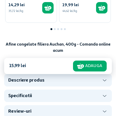
14
,
29
lei
19
,
99
lei
35,72 lei/kg
44,42 lei/kg
Afine congelate filiera Auchan, 400g - Comanda online
acum
15
,
99
lei
ADAUGA
Descriere produs
Specificatii
Review-uri