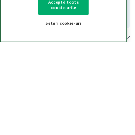
Acceptă toate
021-9141
contact@auchan.ro
cookie-urile
Contact
Setări cookie-uri
Pentru tine
Cine suntem
De ajutor
Tinem aproape
Categorii principale
Intra acum in aplicatia Auchan