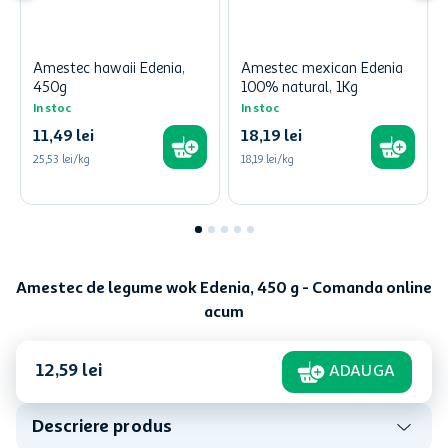
Amestec hawaii Edenia,
Amestec mexican Edenia
450g
100% natural, 1Kg
In stoc
In stoc
11
,
49
lei
18
,
19
lei
25,53 lei/kg
18,19 lei/kg
Amestec de legume wok Edenia, 450 g - Comanda online
acum
12
,
59
lei
ADAUGA
Descriere produs