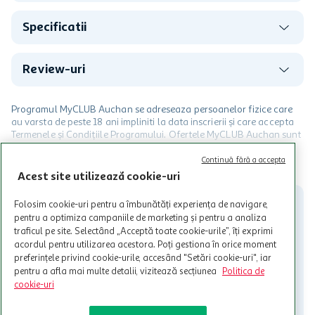
Specificatii
Review-uri
Programul MyCLUB Auchan se adreseaza persoanelor fizice care
au varsta de peste 18 ani impliniti la data inscrierii și care accepta
Termenele și Condițiile Programului. Ofertele MyCLUB Auchan sunt
valabile in limita stocurilor disponibile. Beneficiile se acorda in
limita a 12 unitati / card client o singura data in perioada promotiei.
CITESTE MAI MULT
Continuă fără a accepta
Cardul poate fi utilizat doar in legatura cu magazinele Auchan
Acest site utilizează cookie-uri
participante și pentru acțiuni promotionale indicate de Auchan si
nu poate fi utilizat in legatura cu alti comercianți sau pentru alte
Folosim cookie-uri pentru a îmbunătăți experiența de navigare,
activitati in afara celor mentionate in Termene si Conditii. Auchan
pentru a optimiza campaniile de marketing și pentru a analiza
nu raspunde pentru imposibilitatea utilizarii Cardului in perioada in
traficul pe site. Selectând „Acceptă toate cookie-urile”, îți exprimi
care aceste este suspendat sau in perioada in care sunt efectuate
acordul pentru utilizarea acestora. Poți gestiona în orice moment
intretineri sau reparatii tehnice la sistemul de utilizarea al Cardului.
preferințele privind cookie-urile, accesând "Setări cookie-uri", iar
pentru a afla mai multe detalii, vizitează secțiunea
Politica de
Contacteaza-ne!
cookie-uri
Iti stam mereu la dispozitie.