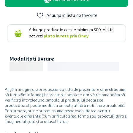
Adauga in lista de favorite
Adauga produse in cos de minimum
300
lei si iti
activezi
plata in rate prin Oney
Modalitati livrare
Afișăm imagini ale produselor cu titlu de prezentare și ne străduim
să furnizăm informații corecte și complete, dar vă recomandăm să
verificați întotdeauna ambalajul produsului deoarece
producătorul poate modifica ambalajul fără notificare prealabilă.
Prin urmare, nu ne putem asuma responsabilitatea pentru
eventuale diferențe (cum ar fi culoarea, forma sau aspectul) dintre
imaginea afișată și produsul livrat.