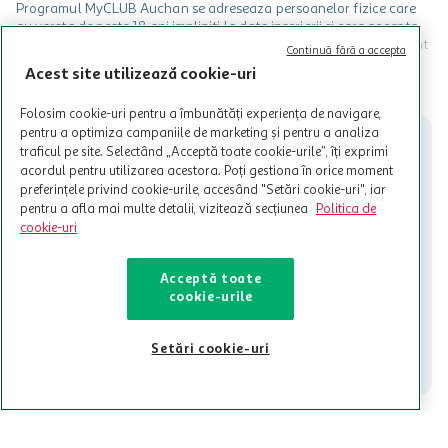
Programul MyCLUB Auchan se adreseaza persoanelor fizice care
au varsta de peste 18 ani impliniti la data inscrierii și care accepta
Termenele și Condițiile Programului. Ofertele MyCLUB Auchan sunt
Continuă fără a accepta
valabile in limita stocurilor disponibile. Beneficiile se acorda in
Acest site utilizează cookie-uri
limita a 12 unitati / card client o singura data in perioada promotiei.
CITESTE MAI MULT
Cardul poate fi utilizat doar in legatura cu magazinele Auchan
Folosim cookie-uri pentru a îmbunătăți experiența de navigare,
participante și pentru acțiuni promotionale indicate de Auchan si
pentru a optimiza campaniile de marketing și pentru a analiza
nu poate fi utilizat in legatura cu alti comercianți sau pentru alte
activitati in afara celor mentionate in Termene si Conditii. Auchan
traficul pe site. Selectând „Acceptă toate cookie-urile”, îți exprimi
nu raspunde pentru imposibilitatea utilizarii Cardului in perioada in
acordul pentru utilizarea acestora. Poți gestiona în orice moment
care aceste este suspendat sau in perioada in care sunt efectuate
preferințele privind cookie-urile, accesând "Setări cookie-uri", iar
intretineri sau reparatii tehnice la sistemul de utilizarea al Cardului.
pentru a afla mai multe detalii, vizitează secțiunea
Politica de
cookie-uri
Contacteaza-ne!
Iti stam mereu la dispozitie.
Acceptă toate
cookie-urile
021-9141
contact@auchan.ro
Contact
Setări cookie-uri
Pentru tine