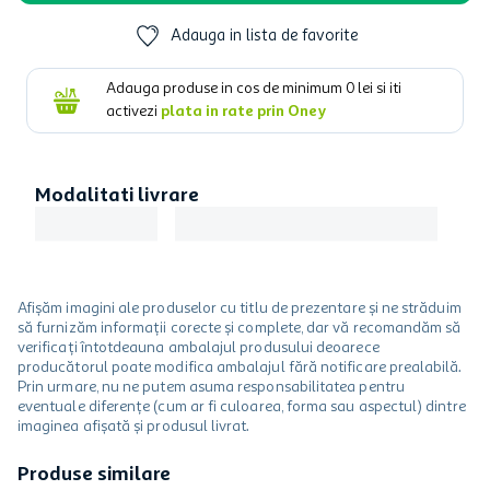
Adauga in lista de favorite
Adauga produse in cos de minimum
0
lei si iti
activezi
plata in rate prin Oney
Modalitati livrare
Afișăm imagini ale produselor cu titlu de prezentare și ne străduim
să furnizăm informații corecte și complete, dar vă recomandăm să
verificați întotdeauna ambalajul produsului deoarece
producătorul poate modifica ambalajul fără notificare prealabilă.
Prin urmare, nu ne putem asuma responsabilitatea pentru
eventuale diferențe (cum ar fi culoarea, forma sau aspectul) dintre
imaginea afișată și produsul livrat.
Produse similare