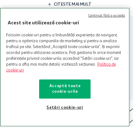
limita a 12 unitati / card client o singura data in perioada promotiei.
CITESTE MAI MULT
Cardul poate fi utilizat doar in legatura cu magazinele Auchan
participante și pentru acțiuni promotionale indicate de Auchan si
Continuă fără a accepta
nu poate fi utilizat in legatura cu alti comercianți sau pentru alte
Acest site utilizează cookie-uri
activitati in afara celor mentionate in Termene si Conditii. Auchan
nu raspunde pentru imposibilitatea utilizarii Cardului in perioada in
Folosim cookie-uri pentru a îmbunătăți experiența de navigare,
care aceste este suspendat sau in perioada in care sunt efectuate
pentru a optimiza campaniile de marketing și pentru a analiza
intretineri sau reparatii tehnice la sistemul de utilizarea al Cardului.
traficul pe site. Selectând „Acceptă toate cookie-urile”, îți exprimi
acordul pentru utilizarea acestora. Poți gestiona în orice moment
Contacteaza-ne!
preferințele privind cookie-urile, accesând "Setări cookie-uri", iar
Iti stam mereu la dispozitie.
pentru a afla mai multe detalii, vizitează secțiunea
Politica de
cookie-uri
021-9141
contact@auchan.ro
Acceptă toate
Contact
cookie-urile
Setări cookie-uri
Pentru tine
Cine suntem
De ajutor