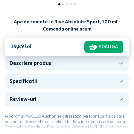
Apa de toaleta La Rive Absolute Sport, 100 ml -
Comanda online acum
39
,
89
lei
ADAUGA
Descriere produs
Specificatii
Review-uri
Programul MyCLUB Auchan se adreseaza persoanelor fizice care
au varsta de peste 18 ani impliniti la data inscrierii și care accepta
Termenele și Condițiile Programului. Ofertele MyCLUB Auchan sunt
valabile in limita stocurilor disponibile. Beneficiile se acorda in