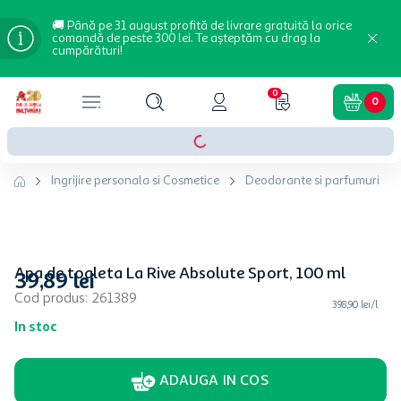
🚚 Până pe 31 august profită de livrare gratuită la orice
comandă de peste 300 lei. Te așteptăm cu drag la
cumpărături!
0
0
Ingrijire personala si Cosmetice
Deodorante si parfumuri
Apa de toaleta La Rive Absolute Sport, 100 ml
39
,
89
lei
Cod produs
:
261389
398,90 lei/l
In stoc
ADAUGA IN COS