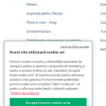
Retete
Des
Inspirație pentru fiecare
Car
Plata in rate - Oney
Sus
Emitere Factura
Tur
Dezabonare comunicare comerciala
Rom
Continuă fără a accepta
Ret
Acest site utilizează cookie-uri
Folosim cookie-uri pentru a îmbunătăți experiența de
navigare, pentru a optimiza campaniile de marketing și
pentru a analiza traficul pe site. Selectând „Acceptă
toate cookie-urile”, îți exprimi acordul pentru utilizarea
acestora. Poți gestiona în orice moment preferințele
privind cookie-urile, accesând "Setări cookie-uri", iar
pentru a afla mai multe detalii, vizitează secțiunea
Politica de cookie-uri
Acceptă toate cookie-urile