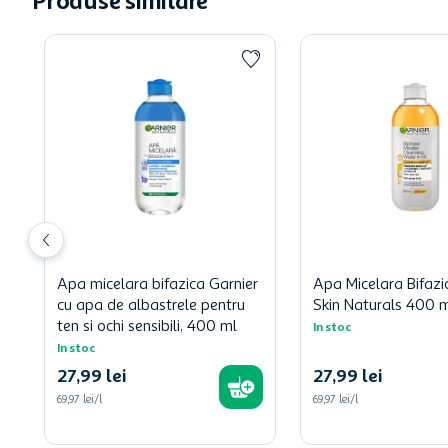
Produse similare
Apa micelara bifazica Garnier
Apa Micelara Bifazi
cu apa de albastrele pentru
Skin Naturals 400 
ten si ochi sensibili, 400 ml
In stoc
In stoc
27
,
99
lei
27
,
99
lei
69,97 lei/l
69,97 lei/l