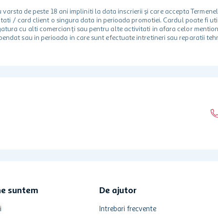
rsta de peste 18 ani impliniti la data inscrierii și care accepta Termene
 unitati / card client o singura data in perioada promotiei. Cardul poate fi
egatura cu alti comercianți sau pentru alte activitati in afara celor ment
spendat sau in perioada in care sunt efectuate intretineri sau reparatii tehn
ne suntem
De ajutor
i
Intrebari frecvente