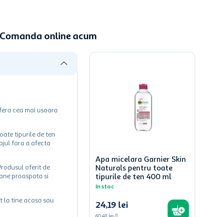
 - Comanda online acum
 ofera cea mai usoara
oate tipurile de ten
ajul fara a afecta
Apa micelara Garnier Skin
Produsul oferit de
Naturals pentru toate
mane proaspata si
tipurile de ten 400 ml
In stoc
t la tine acasa sau
24
,
19
lei
60,48 lei/l