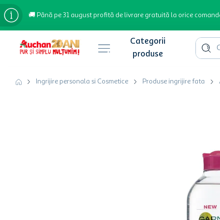
🚚 Până pe 31 august profită de livrare gratuită la orice comand
Cauta 
Căutări populare
Ingrijire personala si Cosmetice
Produse ingrijire fata
bere
cafea
inghetata
apa plata
cafea boabe
troler
garden star