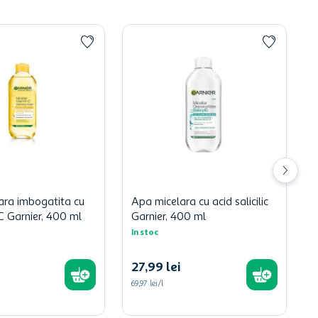
ara imbogatita cu
Apa micelara cu acid salicilic
C Garnier, 400 ml
Garnier, 400 ml
In stoc
27
,
99
lei
69,97 lei/l