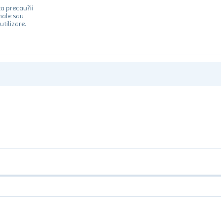
a precau?ii
male sau
utilizare.