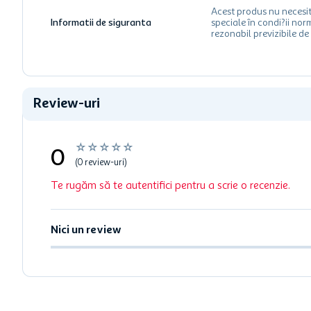
Acest produs nu necesit
Informatii de siguranta
speciale în condi?ii nor
rezonabil previzibile de 
Review-uri
☆
☆
☆
☆
☆
0
(0 review-uri)
Te rugăm să te autentifici pentru a scrie o recenzie.
Nici un review