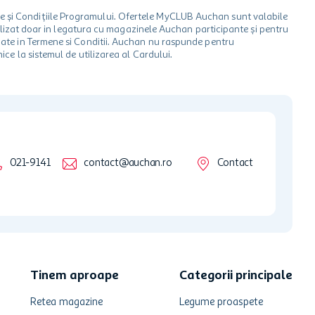
le și Condițiile Programului. Ofertele MyCLUB Auchan sunt valabile
 utilizat doar in legatura cu magazinele Auchan participante și pentru
ionate in Termene si Conditii. Auchan nu raspunde pentru
ice la sistemul de utilizarea al Cardului.
021-9141
contact@auchan.ro
Contact
Tinem aproape
Categorii principale
Retea magazine
Legume proaspete