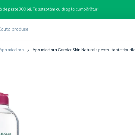
ă de peste 300 lei. Te așteptăm cu drag la cumpărături!
produse
Apa micelara
Apa micelara Garnier Skin Naturals pentru toate tipuril