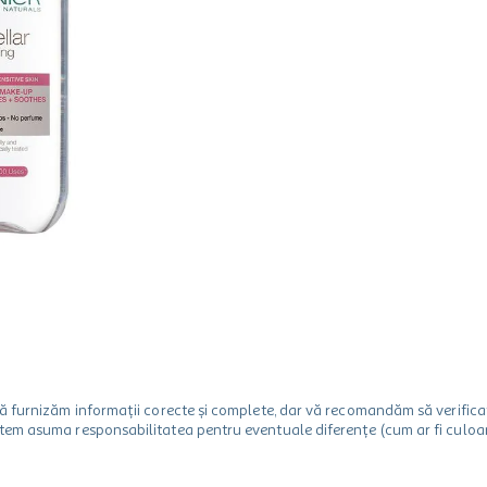
m să furnizăm informații corecte și complete, dar vă recomandăm să verif
utem asuma responsabilitatea pentru eventuale diferențe (cum ar fi culoare