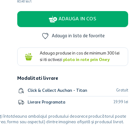
60,48 lei/l
ADAUGA IN COS
Adauga in lista de favorite
Adauga produse in cos de minimum
300
lei
si iti activezi
plata in rate prin Oney
Modalitati livrare
Click & Collect Auchan - Titan
Gratuit
Livrare Programata
19
,
99
lei
icați întotdeauna ambalajul produsului deoarece producătorul poate
a, forma sau aspectul) dintre imaginea afișată și produsul livrat.