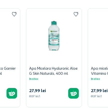
ca Garnier
Apa Micelara Hyaluronic Aloe
Apa micel
ml
G Skin Naturals, 400 ml
Vitamina 
In stoc
In stoc
27
,
99
lei
27
,
99
lei
69,97 lei/l
69,97 lei/l