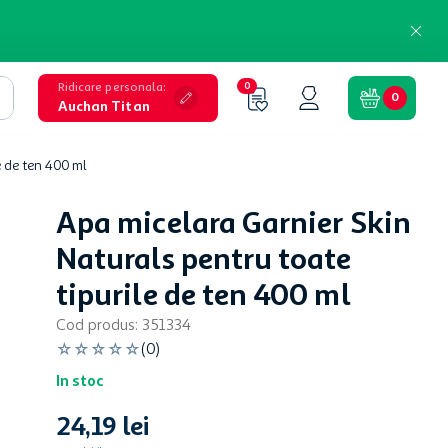
Ridicare personala
:
0
0
Auchan Titan
e de ten 400 ml
Apa micelara Garnier Skin
Naturals pentru toate
tipurile de ten 400 ml
Cod produs
:
351334
☆
☆
☆
☆
☆
(
0
)
In stoc
24
,
19
lei