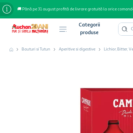
🚚 Până pe 31 august profită de livrare gratuită la orice comand
Cauta 
Căutări populare
Bauturi si Tutun
Aperitive si digestive
Lichior, Bitter, 
bere
cafea
inghetata
apa plata
cafea boabe
troler
garden star