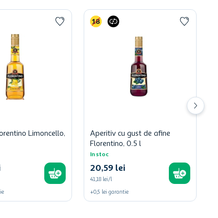
lorentino Limoncello,
Aperitiv cu gust de afine
Florentino, 0.5 l
In stoc
i
20
,
59
lei
41,18 lei/l
ie
+
0,5
lei
garantie