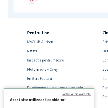
Pentru tine
Ci
MyCLUB Auchan
Stir
Retete
Des
Inspirație pentru fiecare
Car
Plata in rate - Oney
Sus
Emitere Factura
Tur
Dezabonare comunicare comerciala
Rom
Continuă fără a accepta
Ret
Acest site utilizează cookie-uri