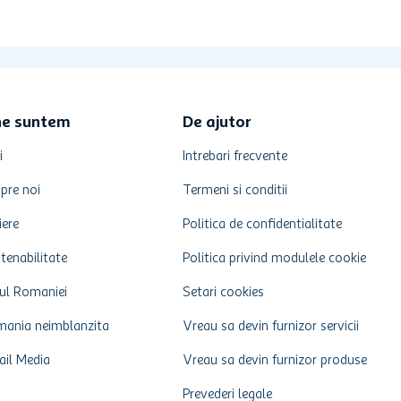
ne suntem
De ajutor
i
Intrebari frecvente
pre noi
Termeni si conditii
iere
Politica de confidentialitate
tenabilitate
Politica privind modulele cookie
ul Romaniei
Setari cookies
ania neimblanzita
Vreau sa devin furnizor servicii
ail Media
Vreau sa devin furnizor produse
Prevederi legale