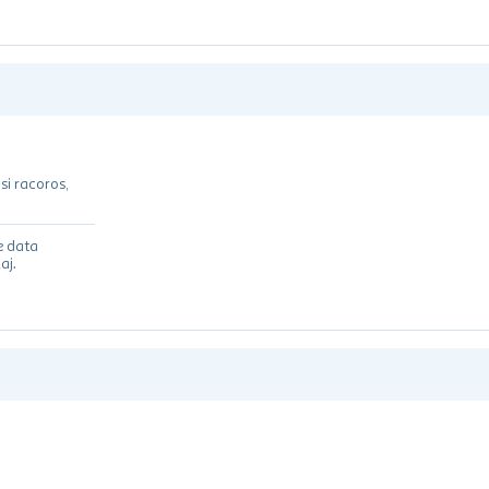
si racoros,
e data
aj.