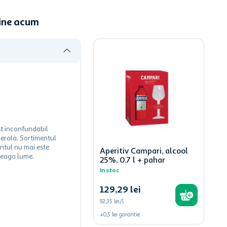
line acum
ust inconfundabil
nerala. Sortimentul
entul nu mai este
Aperitiv Campari, alcool
treaga lume.
25%, 0.7 l + pahar
In stoc
129
,
29
lei
92,35 lei/l
+
0,5
lei
garantie