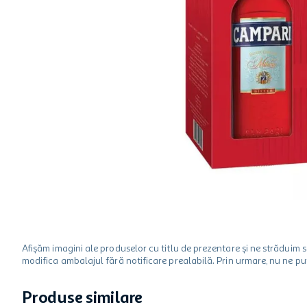
hartie igienica
ciocolata
lapte
Afișăm imagini ale produselor cu titlu de prezentare și ne strădui
modifica ambalajul fără notificare prealabilă. Prin urmare, nu ne p
Produse similare