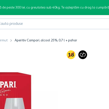
ă de peste 300 lei, cu greutatea sub 40kg. Te așteptăm cu drag la cumpără
produse
Vermut
Aperitiv Campari, alcool 25%, 0.7 l + pahar