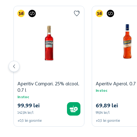
Aperitiv Campari, 25% alcool,
Aperitiv Aperol, 0.7 
0.7 l
In stoc
In stoc
99
,
99
lei
69
,
89
lei
142,84 lei/l
99,84 lei/l
+
0,5
lei
garantie
+
0,5
lei
garantie