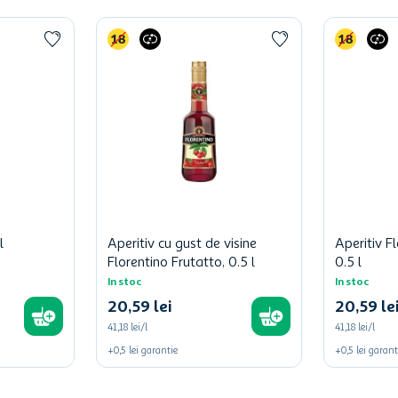
l
Aperitiv cu gust de visine
Aperitiv F
Florentino Frutatto, 0.5 l
0.5 l
In stoc
In stoc
20
,
59
lei
20
,
59
le
41,18 lei/l
41,18 lei/l
+
0,5
lei
garantie
+
0,5
lei
garant