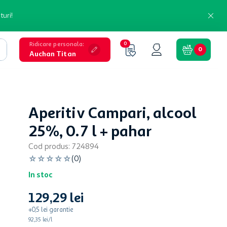
turi!
Ridicare personala
:
0
0
Auchan Titan
Aperitiv Campari, alcool
25%, 0.7 l + pahar
Cod produs
:
724894
☆
☆
☆
☆
☆
(
0
)
In stoc
129
,
29
lei
+
0,5
lei
garantie
92,35 lei/l