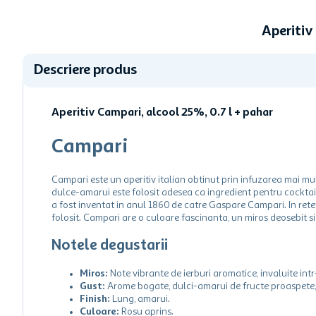
Aperitiv
Descriere produs
Aperitiv Campari, alcool 25%, 0.7 l + pahar
Campari
Campari este un aperitiv italian obtinut prin infuzarea mai mul
dulce-amarui este folosit adesea ca ingredient pentru cocktai
a fost inventat in anul 1860 de catre Gaspare Campari. In retet
folosit. Campari are o culoare fascinanta, un miros deosebit s
Notele degustarii
Miros:
Note vibrante de ierburi aromatice, invaluite int
Gust:
Arome bogate, dulci-amarui de fructe proaspete, 
Finish:
Lung, amarui.
Culoare:
Rosu aprins.