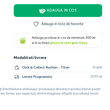
ADAUGA IN COS
Adauga in lista de favorite
Adauga produse in cos de minimum
300
lei
si iti activezi
plata in rate prin Oney
Modalitati livrare
Click & Collect Auchan - Titan
Gratuit
Livrare Programata
19
,
99
lei
icați întotdeauna ambalajul produsului deoarece producătorul poate
a, forma sau aspectul) dintre imaginea afișată și produsul livrat.