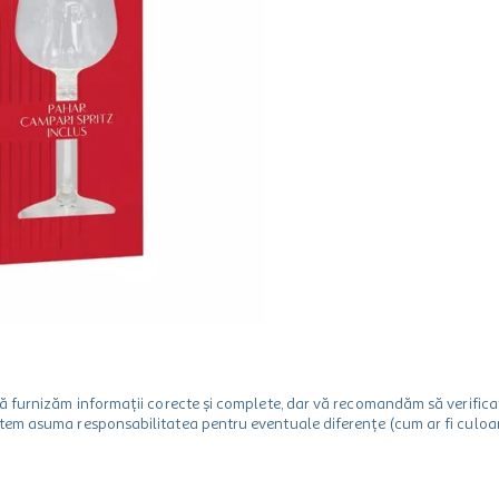
m să furnizăm informații corecte și complete, dar vă recomandăm să verif
utem asuma responsabilitatea pentru eventuale diferențe (cum ar fi culoare