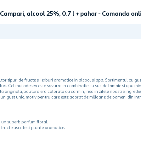
 Campari, alcool 25%, 0.7 l + pahar - Comanda on
tor tipuri de fructe si ierburi aromatice in alcool si apa. Sortimentul cu g
luri. Cel mai adesea este savurat in combinatie cu suc de lamaie si apa mi
a originala, bautura era colorata cu carmin, insa in zilele noastre ingredi
i un gust unic, motiv pentru care este adorat de milioane de oameni din in
r-un superb parfum floral.
fructe uscate si plante aromatice.