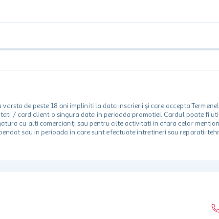
rsta de peste 18 ani impliniti la data inscrierii și care accepta Termene
 unitati / card client o singura data in perioada promotiei. Cardul poate fi
egatura cu alti comercianți sau pentru alte activitati in afara celor ment
spendat sau in perioada in care sunt efectuate intretineri sau reparatii tehn