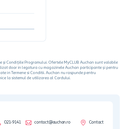
le și Condițiile Programului. Ofertele MyCLUB Auchan sunt valabile
 utilizat doar in legatura cu magazinele Auchan participante și pentru
ionate in Termene si Conditii. Auchan nu raspunde pentru
ice la sistemul de utilizarea al Cardului.
021-9141
contact@auchan.ro
Contact