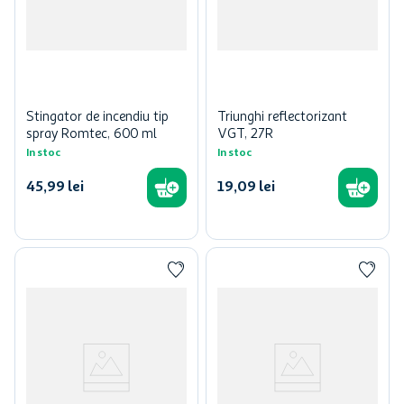
Stingator de incendiu tip
Triunghi reflectorizant
spray Romtec, 600 ml
VGT, 27R
In stoc
In stoc
45
,
99
lei
19
,
09
lei