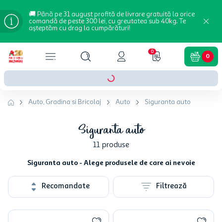
🚚 Până pe 31 august profită de livrare gratuită la orice
comandă de peste 300 lei, cu greutatea sub 40kg. Te
așteptăm cu drag la cumpărături!
0
0
Auto, Gradina si Bricolaj
Auto
Siguranta auto
Siguranta auto
11
produse
Siguranta auto - Alege produsele de care ai nevoie
Recomandate
Filtrează