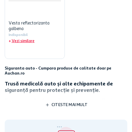
Vesta reflectorizanta
galbena
Indisponibil
Vezi similare
Siguranta auto - Cumpara produse de calitate doar pe
Auchan.ro
Trusă medicală auto și alte echipamente de
siguranță pentru protecție și prevenție.
Siguranța rutieră nu înseamnă doar respectarea regulilor de
CITESTE MAI MULT
circulație, ci și dotarea corespunzătoare a mașinii cu echipamente
esențiale.
Truse de prim ajutor
,
stingătoare
sau
veste
reflectorizante
, toate acestea sunt obligatorii prin lege și sunt
deosebit de utile în momente critice. La Auchan, găsești produse
necesare pentru siguranța auto, ca să fii tot timpul pregătit pentru