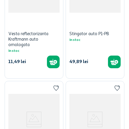
Vesta reflectorizanta
Stingator auto P1-PB
Kraftmann auto
In stoc
omologata
In stoc
11
,
49
lei
49
,
89
lei