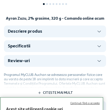
Ayran Zuzu, 2% grasime, 320 g - Comanda online acum
Descriere produs
Specificatii
Review-uri
Programul MyCLUB Auchan se adreseaza persoanelor fizice care
au varsta de peste 18 ani impliniti la data inscrierii și care accepta
Termenele și Condițiile Programului. Ofertele MyCLUB Auchan sunt
valabile in limita stocurilor disponibile. Beneficiile se acorda in
limita a 12 unitati / card client o singura data in perioada promotiei.
CITESTE MAI MULT
Cardul poate fi utilizat doar in legatura cu magazinele Auchan
participante și pentru acțiuni promotionale indicate de Auchan si
Continuă fără a accepta
nu poate fi utilizat in legatura cu alti comercianți sau pentru alte
Acest site utilizează cookie-uri