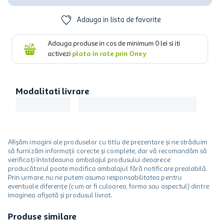
Adauga in lista de favorite
Adauga produse in cos de minimum
0
lei si iti
activezi
plata in rate prin Oney
Modalitati livrare
Afișăm imagini ale produselor cu titlu de prezentare și ne străduim
să furnizăm informații corecte și complete, dar vă recomandăm să
verificați întotdeauna ambalajul produsului deoarece
producătorul poate modifica ambalajul fără notificare prealabilă.
Prin urmare, nu ne putem asuma responsabilitatea pentru
eventuale diferențe (cum ar fi culoarea, forma sau aspectul) dintre
imaginea afișată și produsul livrat.
Produse similare