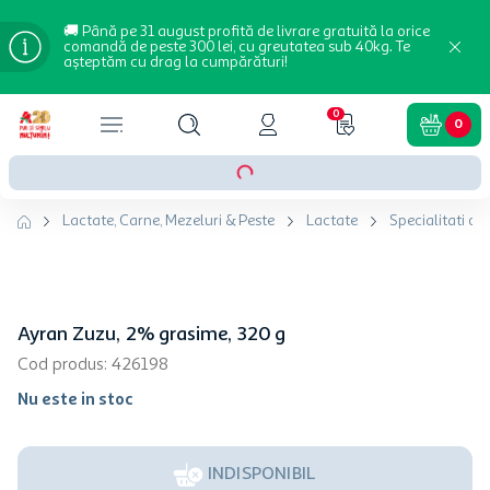
🚚 Până pe 31 august profită de livrare gratuită la orice
comandă de peste 300 lei, cu greutatea sub 40kg. Te
așteptăm cu drag la cumpărături!
0
0
Lactate, Carne, Mezeluri & Peste
Lactate
Specialitati din
Ayran Zuzu, 2% grasime, 320 g
Cod produs
:
426198
Nu este in stoc
INDISPONIBIL