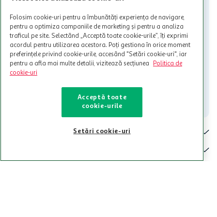
activitati in afara celor mentionate in Termene si Conditii. Auchan
nu raspunde pentru imposibilitatea utilizarii Cardului in perioada in
care aceste este suspendat sau in perioada in care sunt efectuate
Folosim cookie-uri pentru a îmbunătăți experiența de navigare,
intretineri sau reparatii tehnice la sistemul de utilizarea al Cardului.
pentru a optimiza campaniile de marketing și pentru a analiza
traficul pe site. Selectând „Acceptă toate cookie-urile”, îți exprimi
Contacteaza-ne!
acordul pentru utilizarea acestora. Poți gestiona în orice moment
preferințele privind cookie-urile, accesând "Setări cookie-uri", iar
Iti stam mereu la dispozitie.
pentru a afla mai multe detalii, vizitează secțiunea
Politica de
cookie-uri
021-9141
contact@auchan.ro
Contact
Acceptă toate
cookie-urile
Pentru tine
Setări cookie-uri
Cine suntem
De ajutor
Tinem aproape
Categorii principale