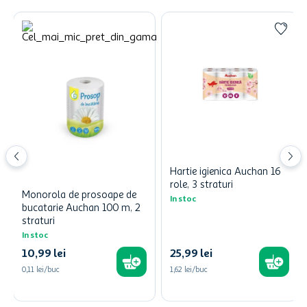
Hartie igienica Auchan 16
role, 3 straturi
Monorola de prosoape de
In stoc
bucatarie Auchan 100 m, 2
straturi
In stoc
10
,
99
lei
25
,
99
lei
0,11 lei/buc
1,62 lei/buc