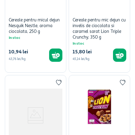
Cereale pentru micul dejun
Cereale pentru mic dejun cu
Nesquik Nestle, aroma
invelis de ciocolata si
ciocolata, 250 g
caramel sarat Lion Triple
Crunchy, 350 g
In stoc
In stoc
10
,
94
lei
15
,
80
lei
43,76 lei/kg
45,14 lei/kg