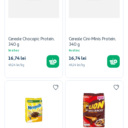
Cereale Chocapic Protein,
Cereale Cini-Minis Protein,
340 g
340 g
In stoc
In stoc
16
,
74
lei
16
,
74
lei
49,24 lei/kg
49,24 lei/kg