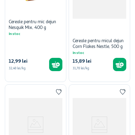
Cereale pentru mic dejun
Nesquik Mix, 400 g
In stoc
Cereale pentru micul dejun
Corn Flakes Nestle, 500 g
In stoc
12
,
99
lei
15
,
89
lei
32,48 lei/kg
31,78 lei/kg