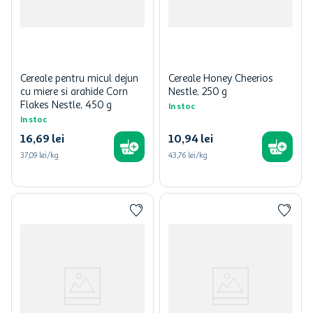
Cereale pentru micul dejun
Cereale Honey Cheerios
cu miere si arahide Corn
Nestle, 250 g
Flakes Nestle, 450 g
In stoc
In stoc
16
,
69
lei
10
,
94
lei
37,09 lei/kg
43,76 lei/kg