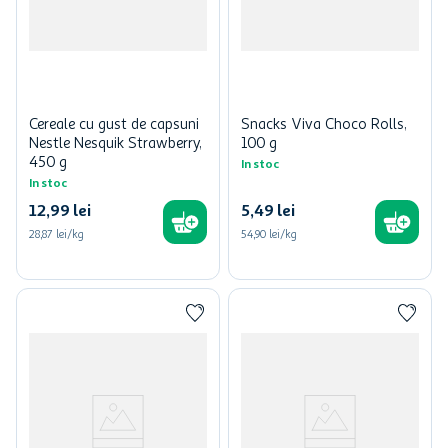
Cereale cu gust de capsuni
Snacks Viva Choco Rolls,
Nestle Nesquik Strawberry,
100 g
450 g
In stoc
In stoc
12
,
99
lei
5
,
49
lei
28,87 lei/kg
54,90 lei/kg