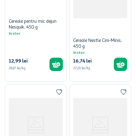
Cereale pentru mic dejun
Nesquik, 450 g
In stoc
Cereale Nestle Cini-Minis,
450 g
In stoc
12
,
99
lei
16
,
74
lei
28,87 lei/kg
37,20 lei/kg