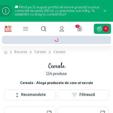
🚚 Până pe 31 august profită de livrare gratuită la orice
comandă de peste 300 lei, cu greutatea sub 40kg. Te
așteptăm cu drag la cumpărături!
0
0
Bacanie
Cereale
Cereale
Cereale
114
produse
Cereale - Alege produsele de care ai nevoie
Recomandate
Filtrează