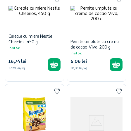
Cereale cu miere Nestle
Pernite umplute cu crema
Cheerios, 450 g
de cacao Viva, 200 g
In stoc
In stoc
16
,
74
lei
6
,
06
lei
37,20 lei/kg
30,30 lei/kg