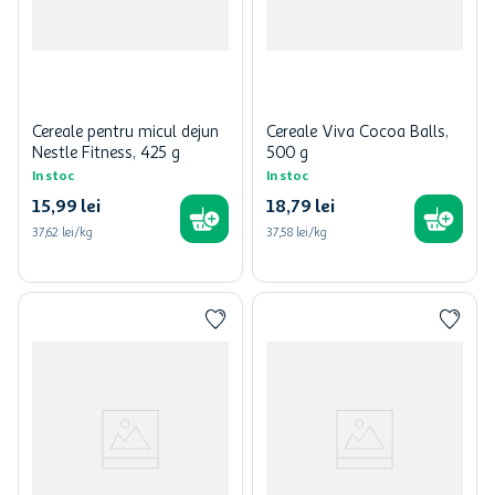
Cereale pentru micul dejun
Cereale Viva Cocoa Balls,
Nestle Fitness, 425 g
500 g
In stoc
In stoc
15
,
99
lei
18
,
79
lei
37,62 lei/kg
37,58 lei/kg