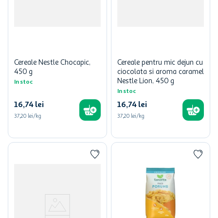
Cereale Nestle Chocapic,
Cereale pentru mic dejun cu
450 g
ciocolata si aroma caramel
Nestle Lion, 450 g
In stoc
In stoc
16
,
74
lei
16
,
74
lei
37,20 lei/kg
37,20 lei/kg