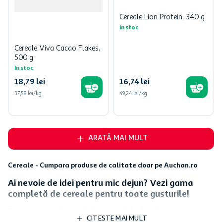
Cereale Lion Protein, 340 g
In stoc
Cereale Viva Cacao Flakes,
500 g
In stoc
18
,
79
lei
16
,
74
lei
37,58 lei/kg
49,24 lei/kg
ARATĂ MAI MULT
Cereale - Cumpara produse de calitate doar pe Auchan.ro
Ai nevoie de idei pentru mic dejun? Vezi gama
completă de cereale pentru toate gusturile!
Categoria noastră extinsă de cereale, fulgi de ovăz și porumb
CITESTE MAI MULT
cuprinde o gamă variată de produse ce satisfac toate preferințele,