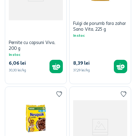
Fulgi de porumb fara zahar
Sano Vita, 225 g
In stoc
Pernite cu capsuni Viva,
200 g
In stoc
6
,
06
lei
8
,
39
lei
30,30 lei/kg
37,29 lei/kg