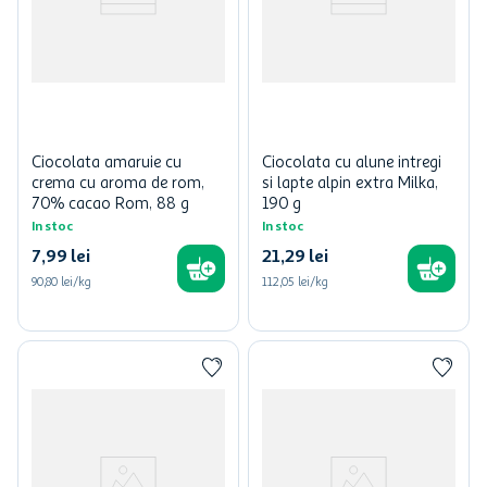
Ciocolata amaruie cu
Ciocolata cu alune intregi
crema cu aroma de rom,
si lapte alpin extra Milka,
70% cacao Rom, 88 g
190 g
In stoc
In stoc
7
,
99
lei
21
,
29
lei
90,80 lei/kg
112,05 lei/kg