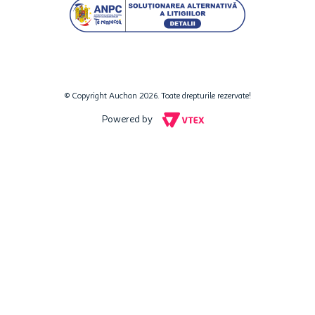
ciocolata cu glazuri ce iti fac pofta doar cand le vezi, tablete de
ciocolata fara gluten, dar si ciocolata cu pret de pus in rapid in cos.
Esti fan Milka? Avem pentru tine o multime de sortimente ale acestui
brand. Cauti o ciocolata anume de la Heidi? Vezi care sunt ofertele
noastre de pe raftul cu bunatati. La Auchan este atat de simplu sa
iti cumperi ciocolata preferata!
Daca citesti aceste randuri, ai vazut deja cat de multe tablete de
© Copyright Auchan 2026. Toate drepturile rezervate!
ciocolata poti comanda chiar acum online. Lista este lunga, poftele
sunt pe masura, iar preturile pentru ciocolata intrec orice asteptare,
Powered by
daca esti inspirat sa comanzi online de pe auchan.ro! Insa daca vrei
sa cumperi cat mai repede un anumit tip de ciocolata, foloseste
filtrele de cautare rapida din aceasta categorie. In functie de
preferinte, selectezi filtrul respectiv, scurtand astfel intreaga lista
cu produse la cele de care esti cu adevarat interesat.
Asadar, te asteptam sa-ti faci lista de cumparaturi si sa comanzi
sortimentul de ciocolata preferat.