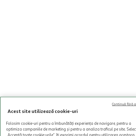
Continuă fără a
Acest site utilizează cookie-uri
Folosim cookie-uri pentru a îmbunătăți experiența de navigare, pentru a
optimiza campaniile de marketing și pentru a analiza traficul pe site. Sele
„Acceptă toate cookie-urile”, îți exprimi acordul pentru utilizarea acestora.