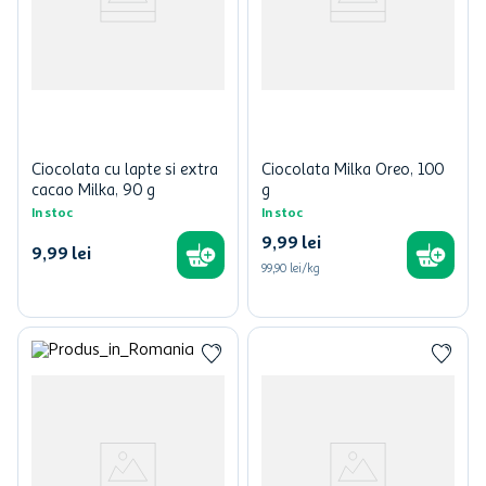
Ciocolata cu lapte si extra
Ciocolata Milka Oreo, 100
cacao Milka, 90 g
g
In stoc
In stoc
9
,
99
lei
9
,
99
lei
99,90 lei/kg