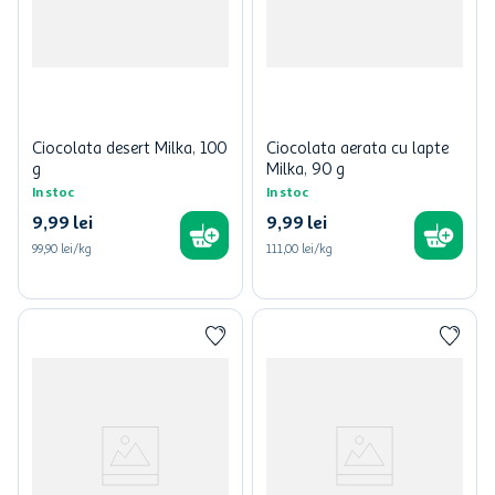
Ciocolata desert Milka, 100
Ciocolata aerata cu lapte
g
Milka, 90 g
In stoc
In stoc
9
,
99
lei
9
,
99
lei
99,90 lei/kg
111,00 lei/kg