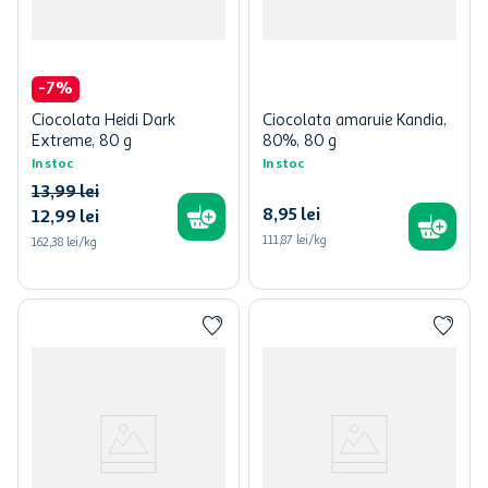
-
7
%
Ciocolata Heidi Dark
Ciocolata amaruie Kandia,
Extreme, 80 g
80%, 80 g
In stoc
In stoc
13
,
99
lei
8
,
95
lei
12
,
99
lei
111,87 lei/kg
162,38 lei/kg