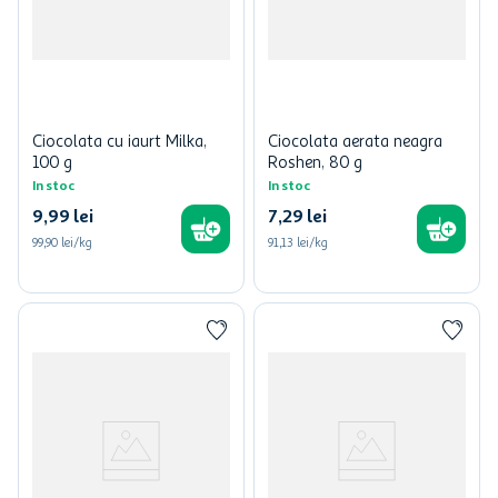
Ciocolata cu iaurt Milka,
Ciocolata aerata neagra
100 g
Roshen, 80 g
In stoc
In stoc
9
,
99
lei
7
,
29
lei
99,90 lei/kg
91,13 lei/kg