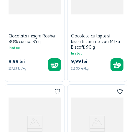
Ciocolata neagra Roshen,
Ciocolata cu lapte si
80% cacao, 85 g
biscuiti caramelizati Milka
Biscoff, 90 g
In stoc
In stoc
9
,
99
lei
9
,
99
lei
117,53 lei/kg
111,00 lei/kg