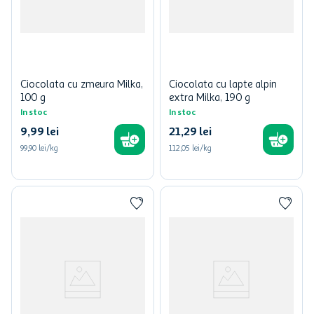
Ciocolata cu zmeura Milka,
Ciocolata cu lapte alpin
100 g
extra Milka, 190 g
In stoc
In stoc
9
,
99
lei
21
,
29
lei
99,90 lei/kg
112,05 lei/kg