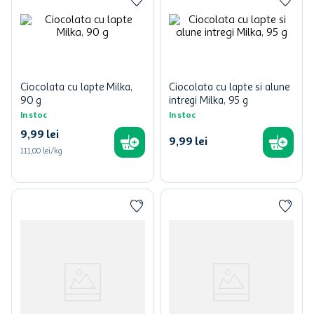
Ciocolata cu lapte Milka,
Ciocolata cu lapte si alune
90 g
intregi Milka, 95 g
In stoc
In stoc
9
,
99
lei
9
,
99
lei
111,00 lei/kg