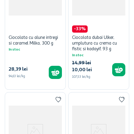
-
33
%
Ciocolata cu alune intregi
Ciocolata dubai Ulker,
si caramel Milka, 300 g
umplutura cu crema cu
fistic si kadayif, 93 g
In stoc
In stoc
14
,
99
lei
28
,
39
lei
10
,
00
lei
94,63 lei/kg
107,53 lei/kg