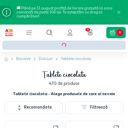
🚚 Până pe 31 august profită de livrare gratuită la orice
comandă de peste 300 lei. Te așteptăm cu drag la
cumpărături!
0
0
Bacanie
Dulciuri
Tablete ciocolata
Tablete ciocolata
470
de produse
Tablete ciocolata - Alege produsele de care ai nevoie
Recomandate
Filtrează