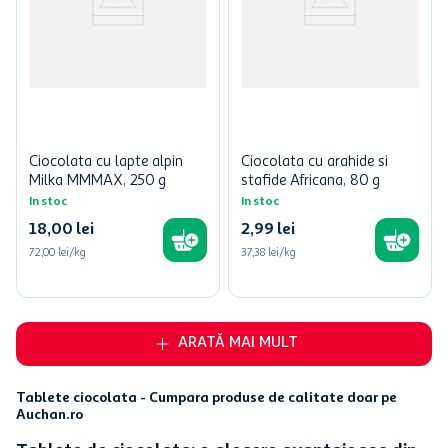
Ciocolata cu lapte alpin
Ciocolata cu arahide si
Milka MMMAX, 250 g
stafide Africana, 80 g
In stoc
In stoc
18
,
00
lei
2
,
99
lei
72,00 lei/kg
37,38 lei/kg
ARATĂ MAI MULT
Tablete ciocolata - Cumpara produse de calitate doar pe
Auchan.ro