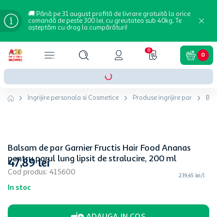
🚚 Până pe 31 august profită de livrare gratuită la orice
comandă de peste 300 lei, cu greutatea sub 40kg. Te
așteptăm cu drag la cumpărături!
0
0
Ingrijire personala si Cosmetice
Produse ingrijire par
Bal
Balsam de par Garnier Fructis Hair Food Ananas
pentru parul lung lipsit de stralucire, 200 ml
47
,
89
lei
Cod produs
:
415600
239,45 lei/l
In stoc