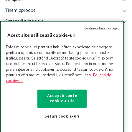
Tinem aproape
Categorii principale
Continuă fără a accepta
Intra acum in aplicatia Auchan
Acest site utilizează cookie-uri
Folosim cookie-uri pentru a îmbunătăți experiența de navigare,
pentru a optimiza campaniile de marketing și pentru a analiza
traficul pe site. Selectând „Acceptă toate cookie-urile”, îți exprimi
acordul pentru utilizarea acestora. Poți gestiona în orice moment
preferințele privind cookie-urile, accesând "Setări cookie-uri", iar
pentru a afla mai multe detalii, vizitează secțiunea
Politica de
cookie-uri
Acceptă toate
cookie-urile
© Copyright Auchan 2026. Toate drepturile rezervate!
Setări cookie-uri
Powered by