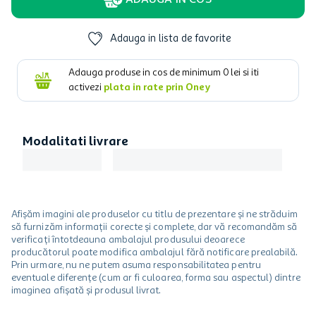
ADAUGA IN COS
Adauga in lista de favorite
Adauga produse in cos de minimum
0
lei si iti
activezi
plata in rate prin Oney
Modalitati livrare
Afișăm imagini ale produselor cu titlu de prezentare și ne străduim
să furnizăm informații corecte și complete, dar vă recomandăm să
verificați întotdeauna ambalajul produsului deoarece
producătorul poate modifica ambalajul fără notificare prealabilă.
Prin urmare, nu ne putem asuma responsabilitatea pentru
eventuale diferențe (cum ar fi culoarea, forma sau aspectul) dintre
imaginea afișată și produsul livrat.