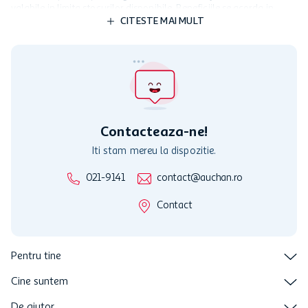
valabile in limita stocurilor disponibile. Beneficiile se acorda in
limita a 12 unitati / card client o singura data in perioada promotiei.
CITESTE MAI MULT
Cardul poate fi utilizat doar in legatura cu magazinele Auchan
participante și pentru acțiuni promotionale indicate de Auchan si
nu poate fi utilizat in legatura cu alti comercianți sau pentru alte
activitati in afara celor mentionate in Termene si Conditii. Auchan
nu raspunde pentru imposibilitatea utilizarii Cardului in perioada in
care aceste este suspendat sau in perioada in care sunt efectuate
intretineri sau reparatii tehnice la sistemul de utilizarea al Cardului.
Contacteaza-ne!
Iti stam mereu la dispozitie.
021-9141
contact@auchan.ro
Contact
Pentru tine
Cine suntem
De ajutor