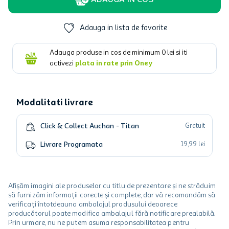
ADAUGA IN COS
Adauga in lista de favorite
Adauga produse in cos de minimum
0
lei si iti
activezi
plata in rate prin Oney
Modalitati livrare
Click & Collect Auchan - Titan
Gratuit
Livrare Programata
19
,
99
lei
Afișăm imagini ale produselor cu titlu de prezentare și ne străduim
să furnizăm informații corecte și complete, dar vă recomandăm să
verificați întotdeauna ambalajul produsului deoarece
producătorul poate modifica ambalajul fără notificare prealabilă.
Prin urmare, nu ne putem asuma responsabilitatea pentru