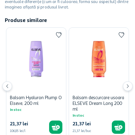
eventuale diferențe (cum ar fi culoarea, forma sau aspectul) dintre
imaginea afișată și produsul livrat.
Produse similare
Balsam Hyaluron Plump O
Balsam descurcare usoara
Elseve, 200 ml
ELSEVE Dream Long 200
ml
In stoc
In stoc
21
,
37
lei
21
,
37
lei
106,85 lei/l
21,37 lei/buc