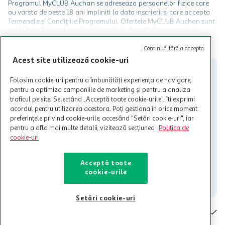
Programul MyCLUB Auchan se adreseaza persoanelor fizice care
au varsta de peste 18 ani impliniti la data inscrierii și care accepta
Termenele și Condițiile Programului. Ofertele MyCLUB Auchan sunt
valabile in limita stocurilor disponibile. Beneficiile se acorda in
limita a 12 unitati / card client o singura data in perioada promotiei.
CITESTE MAI MULT
Cardul poate fi utilizat doar in legatura cu magazinele Auchan
Continuă fără a accepta
participante și pentru acțiuni promotionale indicate de Auchan si
Acest site utilizează cookie-uri
nu poate fi utilizat in legatura cu alti comercianți sau pentru alte
activitati in afara celor mentionate in Termene si Conditii. Auchan
Folosim cookie-uri pentru a îmbunătăți experiența de navigare,
nu raspunde pentru imposibilitatea utilizarii Cardului in perioada in
pentru a optimiza campaniile de marketing și pentru a analiza
care aceste este suspendat sau in perioada in care sunt efectuate
traficul pe site. Selectând „Acceptă toate cookie-urile”, îți exprimi
intretineri sau reparatii tehnice la sistemul de utilizarea al Cardului.
acordul pentru utilizarea acestora. Poți gestiona în orice moment
preferințele privind cookie-urile, accesând "Setări cookie-uri", iar
Contacteaza-ne!
pentru a afla mai multe detalii, vizitează secțiunea
Politica de
Iti stam mereu la dispozitie.
cookie-uri
021-9141
contact@auchan.ro
Acceptă toate
cookie-urile
Contact
Setări cookie-uri
Pentru tine