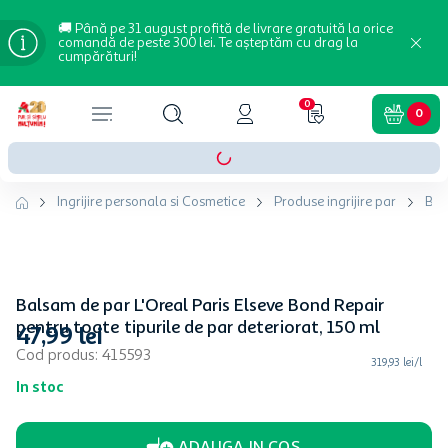
🚚 Până pe 31 august profită de livrare gratuită la orice
comandă de peste 300 lei. Te așteptăm cu drag la
cumpărături!
0
0
Ingrijire personala si Cosmetice
Produse ingrijire par
Bal
Balsam de par L'Oreal Paris Elseve Bond Repair
pentru toate tipurile de par deteriorat, 150 ml
47
,
99
lei
Cod produs
:
415593
319,93 lei/l
In stoc