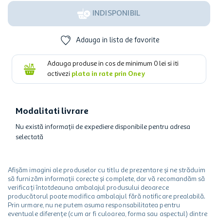
INDISPONIBIL
Adauga in lista de favorite
Adauga produse in cos de minimum
0
lei si iti
activezi
plata in rate prin Oney
Modalitati livrare
Nu există informații de expediere disponibile pentru adresa
selectată
Afișăm imagini ale produselor cu titlu de prezentare și ne străduim
să furnizăm informații corecte și complete, dar vă recomandăm să
verificați întotdeauna ambalajul produsului deoarece
producătorul poate modifica ambalajul fără notificare prealabilă.
Prin urmare, nu ne putem asuma responsabilitatea pentru
eventuale diferențe (cum ar fi culoarea, forma sau aspectul) dintre