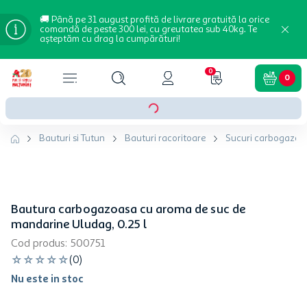
🚚 Până pe 31 august profită de livrare gratuită la orice
comandă de peste 300 lei, cu greutatea sub 40kg. Te
așteptăm cu drag la cumpărături!
0
0
Bauturi si Tutun
Bauturi racoritoare
Sucuri carbogazoa
Bautura carbogazoasa cu aroma de suc de
mandarine Uludag, 0.25 l
Cod produs
:
500751
☆
☆
☆
☆
☆
(
0
)
Nu este in stoc