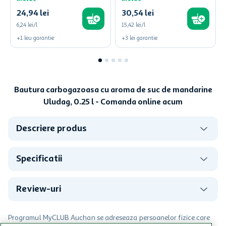
24
,
94
lei
30
,
54
lei
6,24 lei/l
15,42 lei/l
+
1
leu
garantie
+
3
lei
garantie
Bautura carbogazoasa cu aroma de suc de mandarine
Uludag, 0.25 l - Comanda online acum
Descriere produs
Specificatii
Review-uri
Programul MyCLUB Auchan se adreseaza persoanelor fizice care