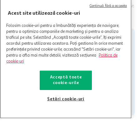
au varsta de peste 18 ani impliniti la data inscrierii și care accepta
Termenele și Condițiile Programului. Ofertele MyCLUB Auchan sunt
Continuă fără a accepta
valabile in limita stocurilor disponibile. Beneficiile se acorda in
Acest site utilizează cookie-uri
limita a 12 unitati / card client o singura data in perioada promotiei.
CITESTE MAI MULT
Cardul poate fi utilizat doar in legatura cu magazinele Auchan
Folosim cookie-uri pentru a îmbunătăți experiența de navigare,
participante și pentru acțiuni promotionale indicate de Auchan si
pentru a optimiza campaniile de marketing și pentru a analiza
nu poate fi utilizat in legatura cu alti comercianți sau pentru alte
traficul pe site. Selectând „Acceptă toate cookie-urile”, îți exprimi
activitati in afara celor mentionate in Termene si Conditii. Auchan
acordul pentru utilizarea acestora. Poți gestiona în orice moment
nu raspunde pentru imposibilitatea utilizarii Cardului in perioada in
preferințele privind cookie-urile, accesând "Setări cookie-uri", iar
care aceste este suspendat sau in perioada in care sunt efectuate
pentru a afla mai multe detalii, vizitează secțiunea
Politica de
intretineri sau reparatii tehnice la sistemul de utilizarea al Cardului.
cookie-uri
Contacteaza-ne!
Iti stam mereu la dispozitie.
Acceptă toate
cookie-urile
021-9141
contact@auchan.ro
Setări cookie-uri
Contact
Pentru tine
Cine suntem