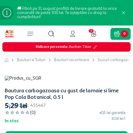
🚚 Până pe 31 august profită de livrare gratuită la orice
comandă de peste 300 lei. Te așteptăm cu drag la
cumpărături!
0
0
Ridicare personala
:
Auchan Titan
Bauturi si Tutun
Bauturi racoritoare
Sucuri carbogazoa
Bautura carbogazoasa cu gust de lamaie si lime
Pop Cola Botanical, 0.5 l
5
,
29
lei
Cod produs
:
455467
☆
☆
☆
☆
☆
(
0
)
+
0,5
lei
garantie
10,58 lei/l
In stoc