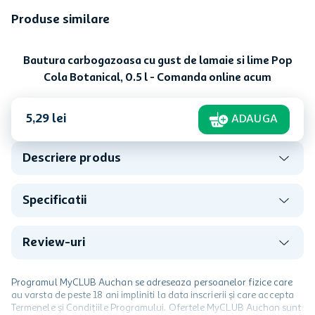
Produse similare
Bautura carbogazoasa
fara cafeina Pop Cola
Botanical, 0.33 l
In stoc
-
25
%
Bautura carbogazoasa cu
aroma de lamaie si lime
Pop Cola Botanical, 1.5 l
In stoc
7
,
39
lei