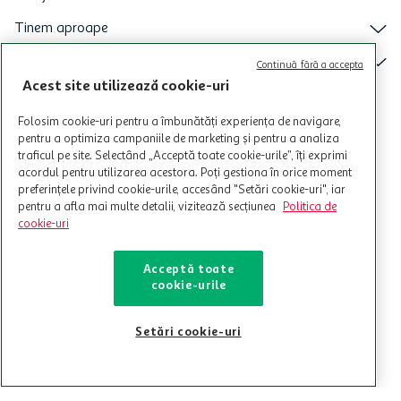
Programul MyCLUB Auchan se adreseaza persoanelor fizice care
au varsta de peste 18 ani impliniti la data inscrierii și care accepta
Termenele și Condițiile Programului. Ofertele MyCLUB Auchan sunt
Continuă fără a accepta
valabile in limita stocurilor disponibile. Beneficiile se acorda in
Acest site utilizează cookie-uri
limita a 12 unitati / card client o singura data in perioada promotiei.
CITESTE MAI MULT
Cardul poate fi utilizat doar in legatura cu magazinele Auchan
Folosim cookie-uri pentru a îmbunătăți experiența de navigare,
participante și pentru acțiuni promotionale indicate de Auchan si
pentru a optimiza campaniile de marketing și pentru a analiza
nu poate fi utilizat in legatura cu alti comercianți sau pentru alte
traficul pe site. Selectând „Acceptă toate cookie-urile”, îți exprimi
activitati in afara celor mentionate in Termene si Conditii. Auchan
acordul pentru utilizarea acestora. Poți gestiona în orice moment
nu raspunde pentru imposibilitatea utilizarii Cardului in perioada in
preferințele privind cookie-urile, accesând "Setări cookie-uri", iar
care aceste este suspendat sau in perioada in care sunt efectuate
pentru a afla mai multe detalii, vizitează secțiunea
Politica de
intretineri sau reparatii tehnice la sistemul de utilizarea al Cardului.
cookie-uri
Contacteaza-ne!
Iti stam mereu la dispozitie.
Acceptă toate
cookie-urile
021-9141
contact@auchan.ro
Setări cookie-uri
Contact