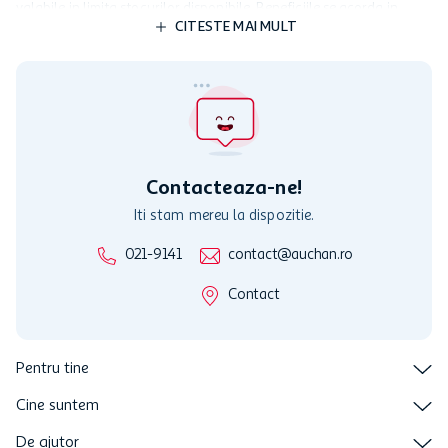
4
,
69
lei
5
,
49
lei
14,21 lei/l
3,66 lei/l
+
0,5
lei
garantie
+
0,5
lei
garantie
Bautura carbogazoasa cu gust de lamaie si lime Pop
Cola Botanical, 0.5 l - Comanda online acum
5
,
29
lei
ADAUGA
Descriere produs
Specificatii
Review-uri