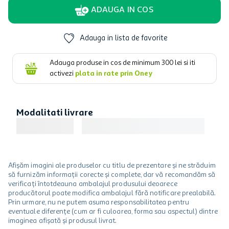
ADAUGA IN COS
Adauga in lista de favorite
Adauga produse in cos de minimum
300
lei si iti
activezi
plata in rate prin Oney
Modalitati livrare
Afișăm imagini ale produselor cu titlu de prezentare și ne străduim
să furnizăm informații corecte și complete, dar vă recomandăm să
verificați întotdeauna ambalajul produsului deoarece
producătorul poate modifica ambalajul fără notificare prealabilă.
Prin urmare, nu ne putem asuma responsabilitatea pentru
eventuale diferențe (cum ar fi culoarea, forma sau aspectul) dintre
imaginea afișată și produsul livrat.