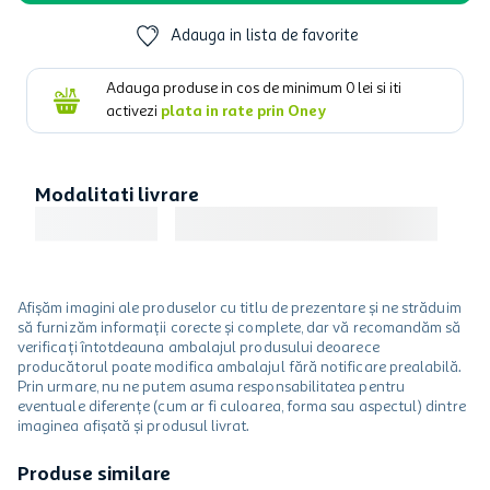
Adauga in lista de favorite
Adauga produse in cos de minimum
0
lei si iti
activezi
plata in rate prin Oney
Modalitati livrare
Afișăm imagini ale produselor cu titlu de prezentare și ne străduim
să furnizăm informații corecte și complete, dar vă recomandăm să
verificați întotdeauna ambalajul produsului deoarece
producătorul poate modifica ambalajul fără notificare prealabilă.
Prin urmare, nu ne putem asuma responsabilitatea pentru
eventuale diferențe (cum ar fi culoarea, forma sau aspectul) dintre
imaginea afișată și produsul livrat.
Produse similare