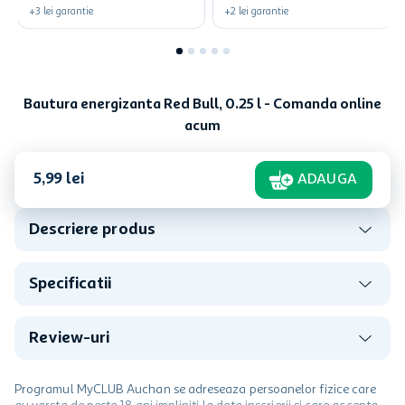
+
3
lei
garantie
+
2
lei
garantie
Bautura energizanta Red Bull, 0.25 l - Comanda online
acum
5
,
99
lei
ADAUGA
Descriere produs
Specificatii
Review-uri
Programul MyCLUB Auchan se adreseaza persoanelor fizice care