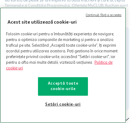
au varsta de peste 18 ani impliniti la data inscrierii și care accepta
Termenele și Condițiile Programului. Ofertele MyCLUB Auchan sunt
valabile in limita stocurilor disponibile. Beneficiile se acorda in
Continuă fără a accepta
limita a 12 unitati / card client o singura data in perioada promotiei.
CITESTE MAI MULT
Cardul poate fi utilizat doar in legatura cu magazinele Auchan
Acest site utilizează cookie-uri
participante și pentru acțiuni promotionale indicate de Auchan si
nu poate fi utilizat in legatura cu alti comercianți sau pentru alte
Folosim cookie-uri pentru a îmbunătăți experiența de navigare,
activitati in afara celor mentionate in Termene si Conditii. Auchan
pentru a optimiza campaniile de marketing și pentru a analiza
nu raspunde pentru imposibilitatea utilizarii Cardului in perioada in
traficul pe site. Selectând „Acceptă toate cookie-urile”, îți exprimi
care aceste este suspendat sau in perioada in care sunt efectuate
acordul pentru utilizarea acestora. Poți gestiona în orice moment
intretineri sau reparatii tehnice la sistemul de utilizarea al Cardului.
preferințele privind cookie-urile, accesând "Setări cookie-uri", iar
pentru a afla mai multe detalii, vizitează secțiunea
Politica de
Contacteaza-ne!
cookie-uri
Iti stam mereu la dispozitie.
Acceptă toate
021-9141
contact@auchan.ro
cookie-urile
Contact
Setări cookie-uri
Pentru tine
Cine suntem