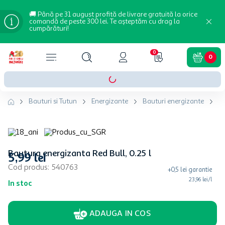
🚚 Până pe 31 august profită de livrare gratuită la orice
comandă de peste 300 lei. Te așteptăm cu drag la
cumpărături!
0
0
Bauturi si Tutun
Energizante
Bauturi energizante
Ba
Bautura energizanta Red Bull, 0.25 l
5
,
99
lei
Cod produs
:
540763
+
0,5
lei
garantie
23,96 lei/l
In stoc
ADAUGA IN COS