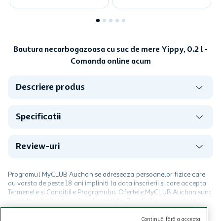
Bautura necarbogazoasa cu suc de mere Yippy, 0.2 l -
Comanda online acum
Descriere produs
Specificatii
Review-uri
Programul MyCLUB Auchan se adreseaza persoanelor fizice care
au varsta de peste 18 ani impliniti la data inscrierii și care accepta
Termenele și Condițiile Programului. Ofertele MyCLUB Auchan sunt
valabile in limita stocurilor disponibile. Beneficiile se acorda in
limita a 12 unitati / card client o singura data in perioada promotiei.
CITESTE MAI MULT
Cardul poate fi utilizat doar in legatura cu magazinele Auchan
Continuă fără a accepta