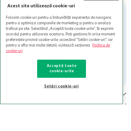
participante și pentru acțiuni promotionale indicate de Auchan si
Acest site utilizează cookie-uri
nu poate fi utilizat in legatura cu alti comercianți sau pentru alte
activitati in afara celor mentionate in Termene si Conditii. Auchan
Folosim cookie-uri pentru a îmbunătăți experiența de navigare,
nu raspunde pentru imposibilitatea utilizarii Cardului in perioada in
pentru a optimiza campaniile de marketing și pentru a analiza
care aceste este suspendat sau in perioada in care sunt efectuate
traficul pe site. Selectând „Acceptă toate cookie-urile”, îți exprimi
intretineri sau reparatii tehnice la sistemul de utilizarea al Cardului.
acordul pentru utilizarea acestora. Poți gestiona în orice moment
preferințele privind cookie-urile, accesând "Setări cookie-uri", iar
Contacteaza-ne!
pentru a afla mai multe detalii, vizitează secțiunea
Politica de
Iti stam mereu la dispozitie.
cookie-uri
021-9141
contact@auchan.ro
Acceptă toate
cookie-urile
Contact
Setări cookie-uri
Pentru tine
Cine suntem
De ajutor
Tinem aproape