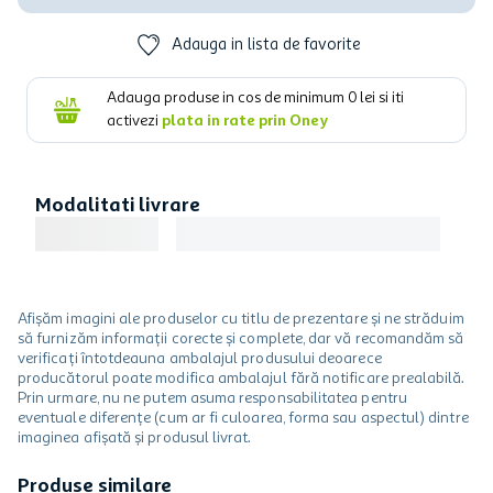
Adauga in lista de favorite
Adauga produse in cos de minimum
0
lei si iti
activezi
plata in rate prin Oney
Modalitati livrare
Afișăm imagini ale produselor cu titlu de prezentare și ne străduim
să furnizăm informații corecte și complete, dar vă recomandăm să
verificați întotdeauna ambalajul produsului deoarece
producătorul poate modifica ambalajul fără notificare prealabilă.
Prin urmare, nu ne putem asuma responsabilitatea pentru
eventuale diferențe (cum ar fi culoarea, forma sau aspectul) dintre
imaginea afișată și produsul livrat.
Produse similare