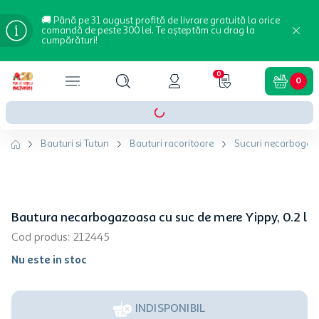
🚚 Până pe 31 august profită de livrare gratuită la orice
comandă de peste 300 lei. Te așteptăm cu drag la
cumpărături!
0
0
Bauturi si Tutun
Bauturi racoritoare
Sucuri necarbogaz
Bautura necarbogazoasa cu suc de mere Yippy, 0.2 l
Cod produs
:
212445
Nu este in stoc
INDISPONIBIL