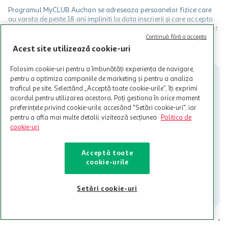
Programul MyCLUB Auchan se adreseaza persoanelor fizice care
au varsta de peste 18 ani impliniti la data inscrierii și care accepta
Termenele și Condițiile Programului. Ofertele MyCLUB Auchan sunt
valabile in limita stocurilor disponibile. Beneficiile se acorda in
Continuă fără a accepta
limita a 12 unitati / card client o singura data in perioada promotiei.
CITESTE MAI MULT
Acest site utilizează cookie-uri
Cardul poate fi utilizat doar in legatura cu magazinele Auchan
participante și pentru acțiuni promotionale indicate de Auchan si
Folosim cookie-uri pentru a îmbunătăți experiența de navigare,
nu poate fi utilizat in legatura cu alti comercianți sau pentru alte
pentru a optimiza campaniile de marketing și pentru a analiza
activitati in afara celor mentionate in Termene si Conditii. Auchan
traficul pe site. Selectând „Acceptă toate cookie-urile”, îți exprimi
nu raspunde pentru imposibilitatea utilizarii Cardului in perioada in
acordul pentru utilizarea acestora. Poți gestiona în orice moment
care aceste este suspendat sau in perioada in care sunt efectuate
preferințele privind cookie-urile, accesând "Setări cookie-uri", iar
intretineri sau reparatii tehnice la sistemul de utilizarea al Cardului.
pentru a afla mai multe detalii, vizitează secțiunea
Politica de
cookie-uri
Contacteaza-ne!
Iti stam mereu la dispozitie.
Acceptă toate
cookie-urile
021-9141
contact@auchan.ro
Contact
Setări cookie-uri
Pentru tine