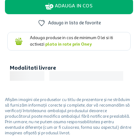
ADAUGA IN COS
Adauga in lista de favorite
Adauga produse in cos de minimum
0
lei si iti
activezi
plata in rate prin Oney
Modalitati livrare
Afișăm imagini ale produselor cu titlu de prezentare și ne străduim
să furnizăm informații corecte și complete, dar vă recomandăm să
verificați întotdeauna ambalajul produsului deoarece
producătorul poate modifica ambalajul fără notificare prealabilă.
Prin urmare, nu ne putem asuma responsabilitatea pentru
eventuale diferențe (cum ar fi culoarea, forma sau aspectul) dintre
imaginea afișată și produsul livrat.