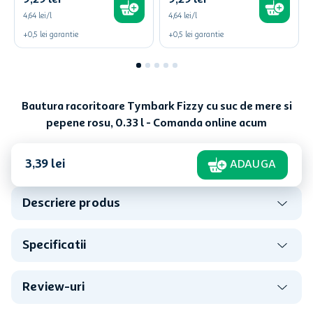
9
,
29
lei
9
,
29
lei
4,64 lei/l
4,64 lei/l
+
0,5
lei
garantie
+
0,5
lei
garantie
Bautura racoritoare Tymbark Fizzy cu suc de mere si
pepene rosu, 0.33 l - Comanda online acum
3
,
39
lei
ADAUGA
Descriere produs
Specificatii
Review-uri