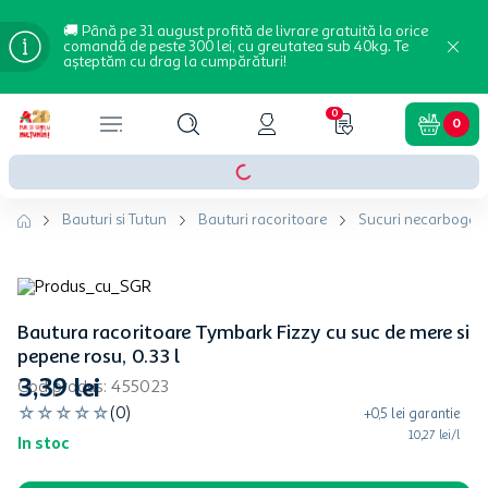
🚚 Până pe 31 august profită de livrare gratuită la orice
comandă de peste 300 lei, cu greutatea sub 40kg. Te
așteptăm cu drag la cumpărături!
0
0
Bauturi si Tutun
Bauturi racoritoare
Sucuri necarbogaz
Bautura racoritoare Tymbark Fizzy cu suc de mere si
pepene rosu, 0.33 l
3
,
39
lei
Cod produs
:
455023
☆
☆
☆
☆
☆
(
0
)
+
0,5
lei
garantie
10,27 lei/l
In stoc