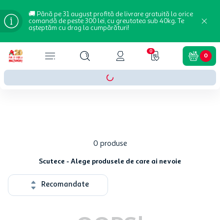
🚚 Până pe 31 august profită de livrare gratuită la orice
comandă de peste 300 lei, cu greutatea sub 40kg. Te
așteptăm cu drag la cumpărături!
0
0
0
produse
Scutece - Alege produsele de care ai nevoie
Recomandate