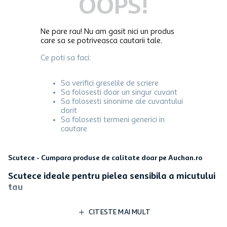
OOPS!
Ne pare rau! Nu am gasit nici un produs
care sa se potriveasca cautarii tale.
Ce poti sa faci:
Sa verifici greselile de scriere
Sa folosesti doar un singur cuvant
Sa folosesti sinonime ale cuvantului
dorit
Sa folosesti termeni generici in
cautare
Scutece - Cumpara produse de calitate doar pe Auchan.ro
Scutece ideale pentru pielea sensibila a micutului
tau
Dintre toate produsele de igiena pentru nou-nascuti, scutecele sunt
CITESTE MAI MULT
cele mai cautate si importante. Intrucat fiecare bebelus invata sa-si
controleze nevoile fiziologice la diferite etape, iti punem la