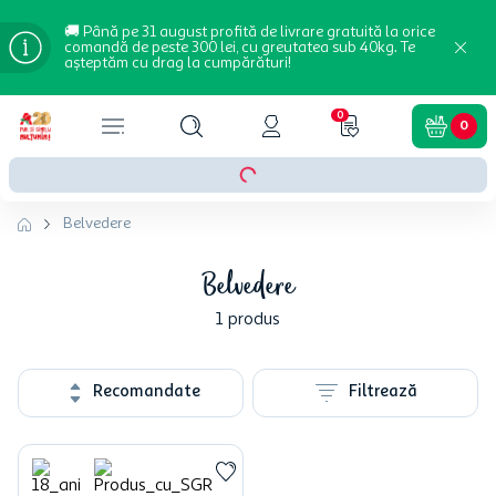
🚚 Până pe 31 august profită de livrare gratuită la orice
comandă de peste 300 lei, cu greutatea sub 40kg. Te
așteptăm cu drag la cumpărături!
0
0
Belvedere
Belvedere
1
produs
Recomandate
Filtrează