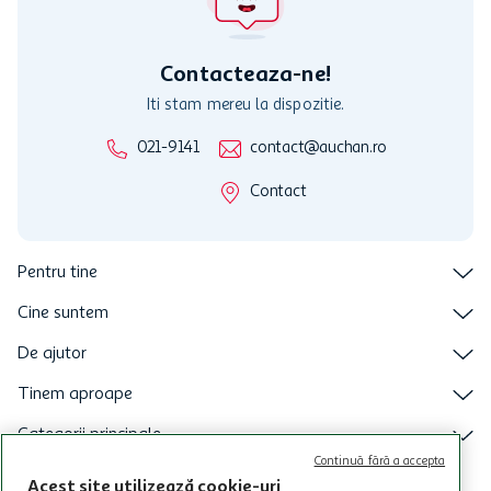
care aceste este suspendat sau in perioada in care sunt efectuate
intretineri sau reparatii tehnice la sistemul de utilizarea al Cardului.
Contacteaza-ne!
Iti stam mereu la dispozitie.
021-9141
contact@auchan.ro
Contact
Pentru tine
Cine suntem
De ajutor
Tinem aproape
Categorii principale
Continuă fără a accepta
Intra acum in aplicatia Auchan
Acest site utilizează cookie-uri