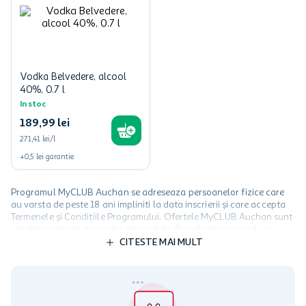
Vodka Belvedere, alcool
40%, 0.7 l
In stoc
189
,
99
lei
271,41 lei/l
+
0,5
lei
garantie
Programul MyCLUB Auchan se adreseaza persoanelor fizice care
au varsta de peste 18 ani impliniti la data inscrierii și care accepta
Termenele și Condițiile Programului. Ofertele MyCLUB Auchan sunt
valabile in limita stocurilor disponibile. Beneficiile se acorda in
limita a 12 unitati / card client o singura data in perioada promotiei.
CITESTE MAI MULT
Cardul poate fi utilizat doar in legatura cu magazinele Auchan
participante și pentru acțiuni promotionale indicate de Auchan si
nu poate fi utilizat in legatura cu alti comercianți sau pentru alte
activitati in afara celor mentionate in Termene si Conditii. Auchan
nu raspunde pentru imposibilitatea utilizarii Cardului in perioada in