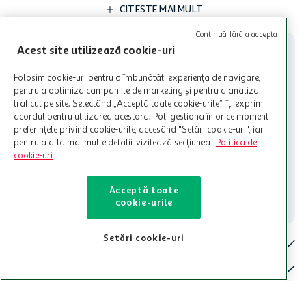
limita a 12 unitati / card client o singura data in perioada promotiei.
CITESTE MAI MULT
Cardul poate fi utilizat doar in legatura cu magazinele Auchan
participante și pentru acțiuni promotionale indicate de Auchan si
Continuă fără a accepta
nu poate fi utilizat in legatura cu alti comercianți sau pentru alte
Acest site utilizează cookie-uri
activitati in afara celor mentionate in Termene si Conditii. Auchan
nu raspunde pentru imposibilitatea utilizarii Cardului in perioada in
Folosim cookie-uri pentru a îmbunătăți experiența de navigare,
care aceste este suspendat sau in perioada in care sunt efectuate
pentru a optimiza campaniile de marketing și pentru a analiza
intretineri sau reparatii tehnice la sistemul de utilizarea al Cardului.
traficul pe site. Selectând „Acceptă toate cookie-urile”, îți exprimi
acordul pentru utilizarea acestora. Poți gestiona în orice moment
Contacteaza-ne!
preferințele privind cookie-urile, accesând "Setări cookie-uri", iar
Iti stam mereu la dispozitie.
pentru a afla mai multe detalii, vizitează secțiunea
Politica de
cookie-uri
021-9141
contact@auchan.ro
Acceptă toate
Contact
cookie-urile
Setări cookie-uri
Pentru tine
Cine suntem
De ajutor