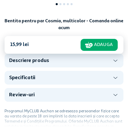
Bentita pentru par Cosmia, multicolor - Comanda online
acum
15
,
99
lei
ADAUGA
Descriere produs
Specificatii
Review-uri
Programul MyCLUB Auchan se adreseaza persoanelor fizice care
au varsta de peste 18 ani impliniti la data inscrierii și care accepta
Termenele și Condițiile Programului. Ofertele MyCLUB Auchan sunt
valabile in limita stocurilor disponibile. Beneficiile se acorda in