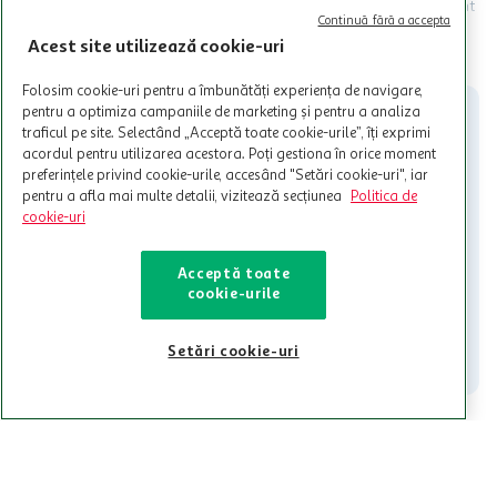
Termenele și Condițiile Programului. Ofertele MyCLUB Auchan sunt
Continuă fără a accepta
valabile in limita stocurilor disponibile. Beneficiile se acorda in
limita a 12 unitati / card client o singura data in perioada promotiei.
Acest site utilizează cookie-uri
CITESTE MAI MULT
Cardul poate fi utilizat doar in legatura cu magazinele Auchan
participante și pentru acțiuni promotionale indicate de Auchan si
Folosim cookie-uri pentru a îmbunătăți experiența de navigare,
nu poate fi utilizat in legatura cu alti comercianți sau pentru alte
pentru a optimiza campaniile de marketing și pentru a analiza
activitati in afara celor mentionate in Termene si Conditii. Auchan
traficul pe site. Selectând „Acceptă toate cookie-urile”, îți exprimi
nu raspunde pentru imposibilitatea utilizarii Cardului in perioada in
acordul pentru utilizarea acestora. Poți gestiona în orice moment
care aceste este suspendat sau in perioada in care sunt efectuate
preferințele privind cookie-urile, accesând "Setări cookie-uri", iar
intretineri sau reparatii tehnice la sistemul de utilizarea al Cardului.
pentru a afla mai multe detalii, vizitează secțiunea
Politica de
cookie-uri
Contacteaza-ne!
Iti stam mereu la dispozitie.
Acceptă toate
cookie-urile
021-9141
contact@auchan.ro
Contact
Setări cookie-uri
Pentru tine
Cine suntem