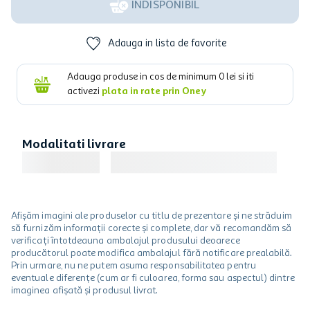
INDISPONIBIL
Adauga in lista de favorite
Adauga produse in cos de minimum
0
lei si iti
activezi
plata in rate prin Oney
Modalitati livrare
Afișăm imagini ale produselor cu titlu de prezentare și ne străduim
să furnizăm informații corecte și complete, dar vă recomandăm să
verificați întotdeauna ambalajul produsului deoarece
producătorul poate modifica ambalajul fără notificare prealabilă.
Prin urmare, nu ne putem asuma responsabilitatea pentru
eventuale diferențe (cum ar fi culoarea, forma sau aspectul) dintre
imaginea afișată și produsul livrat.