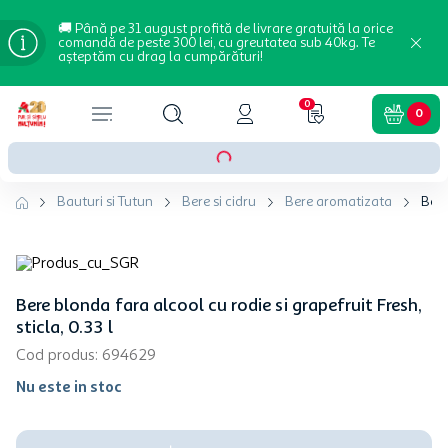
🚚 Până pe 31 august profită de livrare gratuită la orice
comandă de peste 300 lei, cu greutatea sub 40kg. Te
așteptăm cu drag la cumpărături!
0
0
Bauturi si Tutun
Bere si cidru
Bere aromatizata
Bere
Bere blonda fara alcool cu rodie si grapefruit Fresh,
sticla, 0.33 l
Cod produs
:
694629
Nu este in stoc