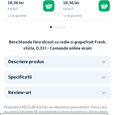
18
,
36
lei
18
,
36
lei
9,18 lei/l
9,18 lei/l
+
2
lei
garantie
+
2
lei
garantie
Bere blonda fara alcool cu rodie si grapefruit Fresh,
sticla, 0.33 l - Comanda online acum
Descriere produs
Specificatii
Review-uri
Programul MyCLUB Auchan se adreseaza persoanelor fizice care
au varsta de peste 18 ani impliniti la data inscrierii și care accepta