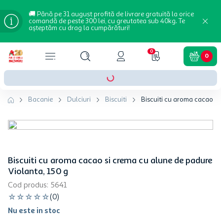
🚚 Până pe 31 august profită de livrare gratuită la orice
comandă de peste 300 lei, cu greutatea sub 40kg. Te
așteptăm cu drag la cumpărături!
0
0
Bacanie
Dulciuri
Biscuiti
Biscuiti cu aroma cacao si
Biscuiti cu aroma cacao si crema cu alune de padure
Violanta, 150 g
Cod produs
:
5641
☆
☆
☆
☆
☆
(
0
)
Nu este in stoc