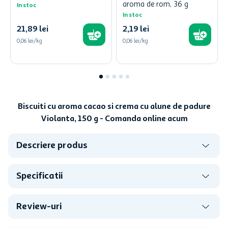
aroma de rom, 36 g
In stoc
In stoc
21
,
89
lei
2
,
19
lei
0,06 lei/kg
0,06 lei/kg
Biscuiti cu aroma cacao si crema cu alune de padure
Violanta, 150 g - Comanda online acum
Descriere produs
Specificatii
Review-uri