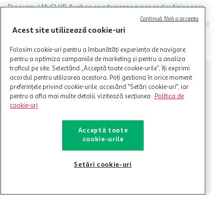
Programul MyCLUB Auchan se adreseaza persoanelor fizice care
au varsta de peste 18 ani impliniti la data inscrierii și care accepta
Continuă fără a accepta
Termenele și Condițiile Programului. Ofertele MyCLUB Auchan sunt
Acest site utilizează cookie-uri
valabile in limita stocurilor disponibile. Beneficiile se acorda in
limita a 12 unitati / card client o singura data in perioada promotiei.
CITESTE MAI MULT
Folosim cookie-uri pentru a îmbunătăți experiența de navigare,
Cardul poate fi utilizat doar in legatura cu magazinele Auchan
pentru a optimiza campaniile de marketing și pentru a analiza
participante și pentru acțiuni promotionale indicate de Auchan si
traficul pe site. Selectând „Acceptă toate cookie-urile”, îți exprimi
nu poate fi utilizat in legatura cu alti comercianți sau pentru alte
activitati in afara celor mentionate in Termene si Conditii. Auchan
acordul pentru utilizarea acestora. Poți gestiona în orice moment
nu raspunde pentru imposibilitatea utilizarii Cardului in perioada in
preferințele privind cookie-urile, accesând "Setări cookie-uri", iar
care aceste este suspendat sau in perioada in care sunt efectuate
pentru a afla mai multe detalii, vizitează secțiunea
Politica de
intretineri sau reparatii tehnice la sistemul de utilizarea al Cardului.
cookie-uri
Contacteaza-ne!
Acceptă toate
Iti stam mereu la dispozitie.
cookie-urile
021-9141
contact@auchan.ro
Setări cookie-uri
Contact
Pentru tine