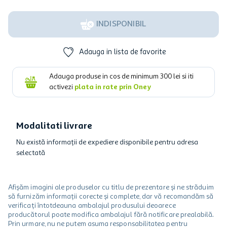
INDISPONIBIL
Adauga in lista de favorite
Adauga produse in cos de minimum
300
lei si iti
activezi
plata in rate prin Oney
Modalitati livrare
Nu există informații de expediere disponibile pentru adresa
selectată
Afișăm imagini ale produselor cu titlu de prezentare și ne străduim
să furnizăm informații corecte și complete, dar vă recomandăm să
verificați întotdeauna ambalajul produsului deoarece
producătorul poate modifica ambalajul fără notificare prealabilă.
Prin urmare, nu ne putem asuma responsabilitatea pentru