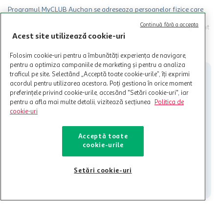
Programul MyCLUB Auchan se adreseaza persoanelor fizice care
au varsta de peste 18 ani impliniti la data inscrierii și care accepta
Continuă fără a accepta
Termenele și Condițiile Programului. Ofertele MyCLUB Auchan sunt
Acest site utilizează cookie-uri
valabile in limita stocurilor disponibile. Beneficiile se acorda in
limita a 12 unitati / card client o singura data in perioada promotiei.
CITESTE MAI MULT
Cardul poate fi utilizat doar in legatura cu magazinele Auchan
Folosim cookie-uri pentru a îmbunătăți experiența de navigare,
participante și pentru acțiuni promotionale indicate de Auchan si
pentru a optimiza campaniile de marketing și pentru a analiza
nu poate fi utilizat in legatura cu alti comercianți sau pentru alte
traficul pe site. Selectând „Acceptă toate cookie-urile”, îți exprimi
activitati in afara celor mentionate in Termene si Conditii. Auchan
acordul pentru utilizarea acestora. Poți gestiona în orice moment
nu raspunde pentru imposibilitatea utilizarii Cardului in perioada in
preferințele privind cookie-urile, accesând "Setări cookie-uri", iar
care aceste este suspendat sau in perioada in care sunt efectuate
pentru a afla mai multe detalii, vizitează secțiunea
Politica de
intretineri sau reparatii tehnice la sistemul de utilizarea al Cardului.
cookie-uri
Contacteaza-ne!
Acceptă toate
Iti stam mereu la dispozitie.
cookie-urile
021-9141
contact@auchan.ro
Setări cookie-uri
Contact
Pentru tine