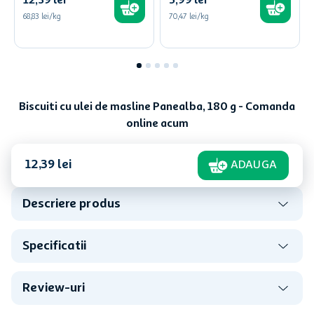
12
,
39
lei
5
,
99
lei
68,83 lei/kg
70,47 lei/kg
Biscuiti cu ulei de masline Panealba, 180 g - Comanda
online acum
12
,
39
lei
ADAUGA
Descriere produs
Specificatii
Review-uri