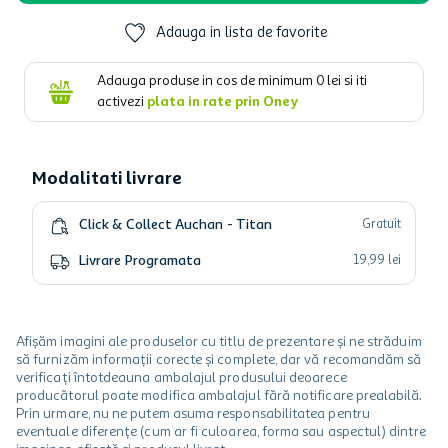
Adauga in lista de favorite
Adauga produse in cos de minimum
0
lei si iti
activezi
plata in rate prin Oney
Modalitati livrare
Click & Collect Auchan - Titan
Gratuit
Livrare Programata
19
,
99
lei
Afișăm imagini ale produselor cu titlu de prezentare și ne străduim
să furnizăm informații corecte și complete, dar vă recomandăm să
verificați întotdeauna ambalajul produsului deoarece
producătorul poate modifica ambalajul fără notificare prealabilă.
Prin urmare, nu ne putem asuma responsabilitatea pentru
eventuale diferențe (cum ar fi culoarea, forma sau aspectul) dintre