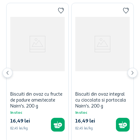
Biscuiti din ovaz cu fructe
Biscuiti din ovaz integral
de padure amestecate
cu ciocolata si portocala
Nairn's, 200 g
Nairn's, 200 g
In stoc
In stoc
16
,
49
lei
16
,
49
lei
82,45 lei/kg
82,45 lei/kg