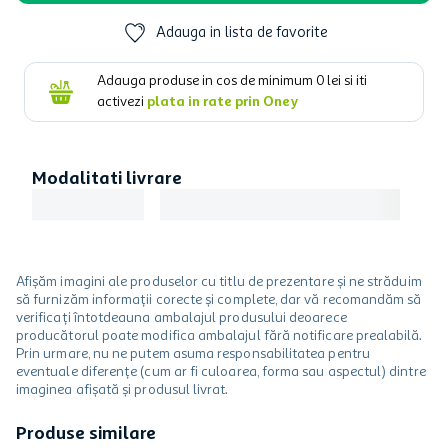
Adauga in lista de favorite
Adauga produse in cos de minimum
0
lei si iti
activezi
plata in rate prin Oney
Modalitati livrare
Afișăm imagini ale produselor cu titlu de prezentare și ne străduim
să furnizăm informații corecte și complete, dar vă recomandăm să
verificați întotdeauna ambalajul produsului deoarece
producătorul poate modifica ambalajul fără notificare prealabilă.
Prin urmare, nu ne putem asuma responsabilitatea pentru
eventuale diferențe (cum ar fi culoarea, forma sau aspectul) dintre
imaginea afișată și produsul livrat.
Produse similare