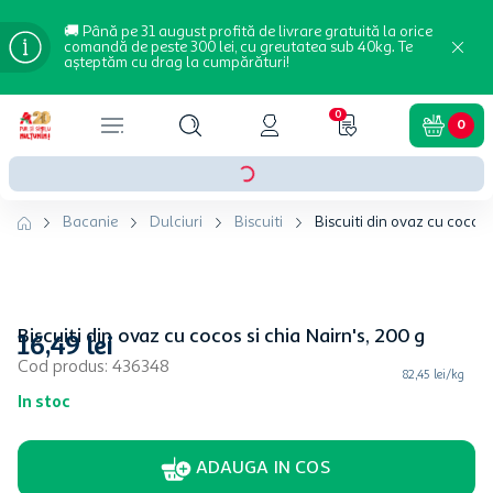
🚚 Până pe 31 august profită de livrare gratuită la orice
comandă de peste 300 lei, cu greutatea sub 40kg. Te
așteptăm cu drag la cumpărături!
0
0
Bacanie
Dulciuri
Biscuiti
Biscuiti din ovaz cu cocos s
Biscuiti din ovaz cu cocos si chia Nairn's, 200 g
16
,
49
lei
Cod produs
:
436348
82,45 lei/kg
In stoc
ADAUGA IN COS