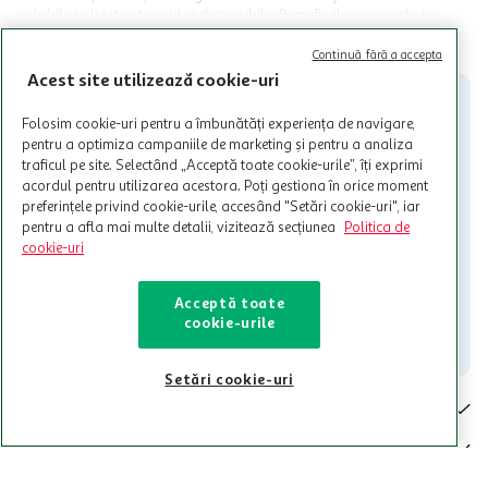
valabile in limita stocurilor disponibile. Beneficiile se acorda in
limita a 12 unitati / card client o singura data in perioada promotiei.
CITESTE MAI MULT
Cardul poate fi utilizat doar in legatura cu magazinele Auchan
Continuă fără a accepta
participante și pentru acțiuni promotionale indicate de Auchan si
Acest site utilizează cookie-uri
nu poate fi utilizat in legatura cu alti comercianți sau pentru alte
activitati in afara celor mentionate in Termene si Conditii. Auchan
Folosim cookie-uri pentru a îmbunătăți experiența de navigare,
nu raspunde pentru imposibilitatea utilizarii Cardului in perioada in
pentru a optimiza campaniile de marketing și pentru a analiza
care aceste este suspendat sau in perioada in care sunt efectuate
traficul pe site. Selectând „Acceptă toate cookie-urile”, îți exprimi
intretineri sau reparatii tehnice la sistemul de utilizarea al Cardului.
acordul pentru utilizarea acestora. Poți gestiona în orice moment
preferințele privind cookie-urile, accesând "Setări cookie-uri", iar
Contacteaza-ne!
pentru a afla mai multe detalii, vizitează secțiunea
Politica de
Iti stam mereu la dispozitie.
cookie-uri
021-9141
contact@auchan.ro
Acceptă toate
cookie-urile
Contact
Setări cookie-uri
Pentru tine
Cine suntem