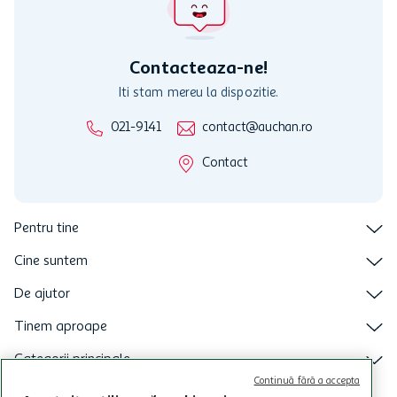
nu raspunde pentru imposibilitatea utilizarii Cardului in perioada in
care aceste este suspendat sau in perioada in care sunt efectuate
intretineri sau reparatii tehnice la sistemul de utilizarea al Cardului.
Contacteaza-ne!
Iti stam mereu la dispozitie.
021-9141
contact@auchan.ro
Contact
Pentru tine
Cine suntem
De ajutor
Tinem aproape
Categorii principale
Continuă fără a accepta