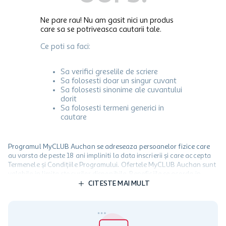
Ne pare rau! Nu am gasit nici un produs
care sa se potriveasca cautarii tale.
Ce poti sa faci:
Sa verifici greselile de scriere
Sa folosesti doar un singur cuvant
Sa folosesti sinonime ale cuvantului
dorit
Sa folosesti termeni generici in
cautare
Programul MyCLUB Auchan se adreseaza persoanelor fizice care
au varsta de peste 18 ani impliniti la data inscrierii și care accepta
Termenele și Condițiile Programului. Ofertele MyCLUB Auchan sunt
valabile in limita stocurilor disponibile. Beneficiile se acorda in
limita a 12 unitati / card client o singura data in perioada promotiei.
CITESTE MAI MULT
Cardul poate fi utilizat doar in legatura cu magazinele Auchan
participante și pentru acțiuni promotionale indicate de Auchan si
nu poate fi utilizat in legatura cu alti comercianți sau pentru alte
activitati in afara celor mentionate in Termene si Conditii. Auchan