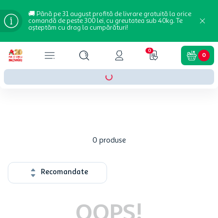
🚚 Până pe 31 august profită de livrare gratuită la orice
comandă de peste 300 lei, cu greutatea sub 40kg. Te
așteptăm cu drag la cumpărături!
0
0
0
produse
Recomandate
OOPS!