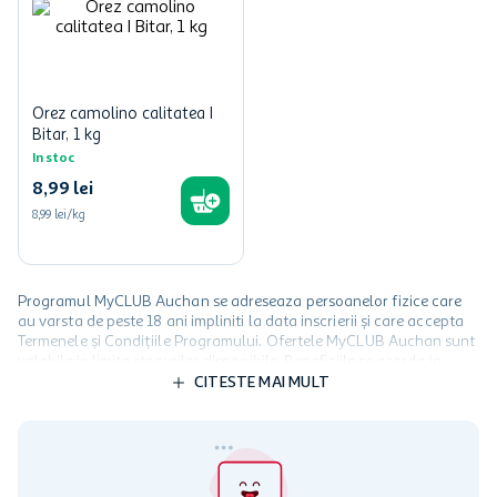
Orez camolino calitatea I
Bitar, 1 kg
In stoc
8
,
99
lei
8,99 lei/kg
Programul MyCLUB Auchan se adreseaza persoanelor fizice care
au varsta de peste 18 ani impliniti la data inscrierii și care accepta
Termenele și Condițiile Programului. Ofertele MyCLUB Auchan sunt
valabile in limita stocurilor disponibile. Beneficiile se acorda in
limita a 12 unitati / card client o singura data in perioada promotiei.
CITESTE MAI MULT
Cardul poate fi utilizat doar in legatura cu magazinele Auchan
participante și pentru acțiuni promotionale indicate de Auchan si
nu poate fi utilizat in legatura cu alti comercianți sau pentru alte
activitati in afara celor mentionate in Termene si Conditii. Auchan
nu raspunde pentru imposibilitatea utilizarii Cardului in perioada in