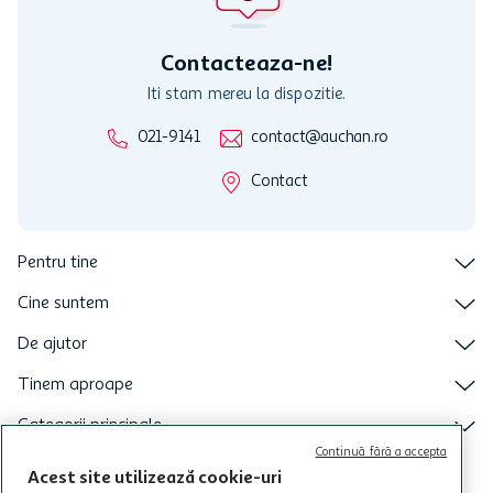
care aceste este suspendat sau in perioada in care sunt efectuate
intretineri sau reparatii tehnice la sistemul de utilizarea al Cardului.
Contacteaza-ne!
Iti stam mereu la dispozitie.
021-9141
contact@auchan.ro
Contact
Pentru tine
Cine suntem
De ajutor
Tinem aproape
Categorii principale
Continuă fără a accepta
Intra acum in aplicatia Auchan
Acest site utilizează cookie-uri