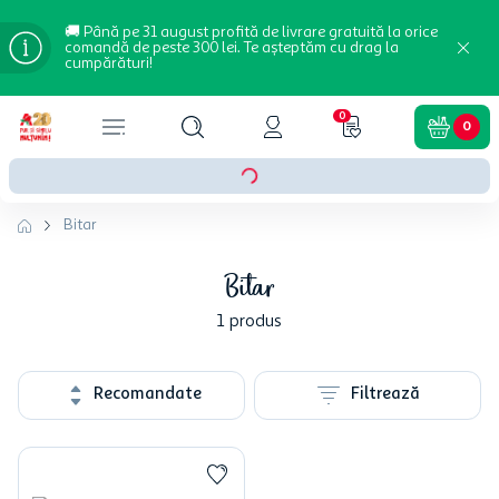
🚚 Până pe 31 august profită de livrare gratuită la orice
comandă de peste 300 lei. Te așteptăm cu drag la
cumpărături!
0
0
Bitar
Bitar
1
produs
Recomandate
Filtrează