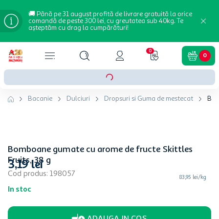
🚚 Până pe 31 august profită de livrare gratuită la orice
comandă de peste 300 lei, cu greutatea sub 40kg. Te
așteptăm cu drag la cumpărături!
0
0
Bacanie
Dulciuri
Dropsuri si Guma de mestecat
Bom
Bomboane gumate cu arome de fructe Skittles
Fruits, 38 g
3
,
19
lei
Cod produs
:
198057
83,95 lei/kg
In stoc