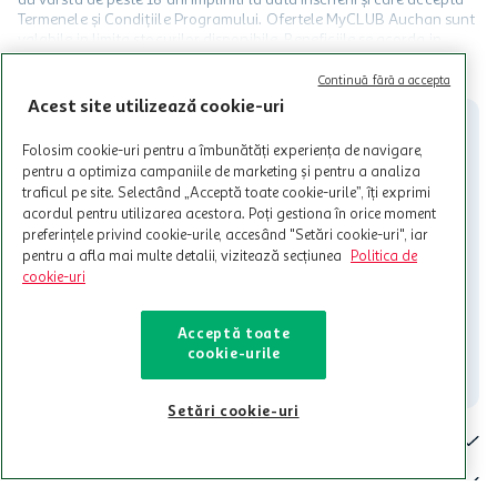
Termenele și Condițiile Programului. Ofertele MyCLUB Auchan sunt
valabile in limita stocurilor disponibile. Beneficiile se acorda in
limita a 12 unitati / card client o singura data in perioada promotiei.
CITESTE MAI MULT
Cardul poate fi utilizat doar in legatura cu magazinele Auchan
Continuă fără a accepta
participante și pentru acțiuni promotionale indicate de Auchan si
Acest site utilizează cookie-uri
nu poate fi utilizat in legatura cu alti comercianți sau pentru alte
activitati in afara celor mentionate in Termene si Conditii. Auchan
Folosim cookie-uri pentru a îmbunătăți experiența de navigare,
nu raspunde pentru imposibilitatea utilizarii Cardului in perioada in
pentru a optimiza campaniile de marketing și pentru a analiza
care aceste este suspendat sau in perioada in care sunt efectuate
traficul pe site. Selectând „Acceptă toate cookie-urile”, îți exprimi
intretineri sau reparatii tehnice la sistemul de utilizarea al Cardului.
acordul pentru utilizarea acestora. Poți gestiona în orice moment
preferințele privind cookie-urile, accesând "Setări cookie-uri", iar
Contacteaza-ne!
pentru a afla mai multe detalii, vizitează secțiunea
Politica de
Iti stam mereu la dispozitie.
cookie-uri
021-9141
contact@auchan.ro
Acceptă toate
cookie-urile
Contact
Setări cookie-uri
Pentru tine
Cine suntem