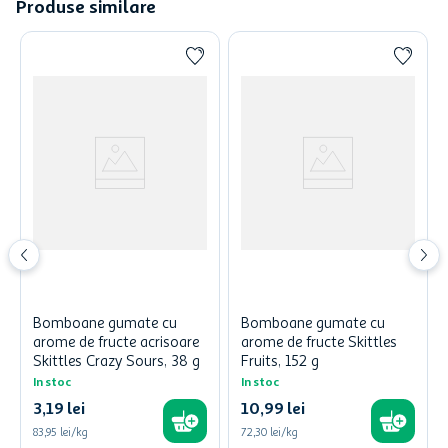
Produse similare
Bomboane gumate cu
Bomboane gumate cu
arome de fructe acrisoare
arome de fructe Skittles
Skittles Crazy Sours, 38 g
Fruits, 152 g
In stoc
In stoc
3
,
19
lei
10
,
99
lei
83,95 lei/kg
72,30 lei/kg