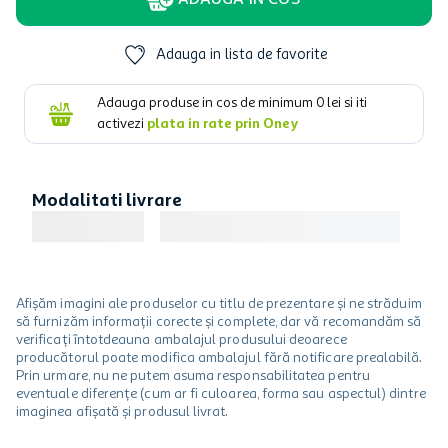
ADAUGA IN COS
Adauga in lista de favorite
Adauga produse in cos de minimum
0
lei si iti
activezi
plata in rate prin Oney
Modalitati livrare
Afișăm imagini ale produselor cu titlu de prezentare și ne străduim
să furnizăm informații corecte și complete, dar vă recomandăm să
verificați întotdeauna ambalajul produsului deoarece
producătorul poate modifica ambalajul fără notificare prealabilă.
Prin urmare, nu ne putem asuma responsabilitatea pentru
eventuale diferențe (cum ar fi culoarea, forma sau aspectul) dintre
imaginea afișată și produsul livrat.