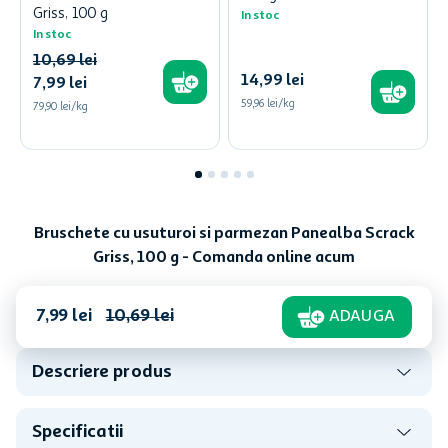
Griss, 100 g
In stoc
In stoc
10
,
69
lei
14
,
99
lei
7
,
99
lei
59,96 lei/kg
79,90 lei/kg
Bruschete cu usuturoi si parmezan Panealba Scrack
Griss, 100 g - Comanda online acum
7
,
99
lei
10
,
69
lei
ADAUGA
Descriere produs
Specificatii