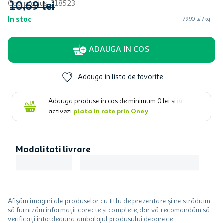
Cod produs
:
318523
10
,
69
lei
In stoc
79,90 lei/kg
ADAUGA IN COS
Adauga in lista de favorite
Adauga produse in cos de minimum
0
lei si iti
activezi
plata in rate prin Oney
Modalitati livrare
Afișăm imagini ale produselor cu titlu de prezentare și ne străduim
să furnizăm informații corecte și complete, dar vă recomandăm să
verificați întotdeauna ambalajul produsului deoarece