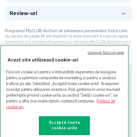
Review-uri
Programul MyCLUB Auchan se adreseaza persoanelor fizice care
au varsta de peste 18 ani impliniti la data inscrierii și care accepta
Termenele și Condițiile Programului. Ofertele MyCLUB Auchan sunt
valabile in limita stocurilor disponibile. Beneficiile se acorda in
limita a 12 unitati / card client o singura data in perioada promotiei.
CITESTE MAI MULT
Continuă fără a accepta
Cardul poate fi utilizat doar in legatura cu magazinele Auchan
Acest site utilizează cookie-uri
participante și pentru acțiuni promotionale indicate de Auchan si
nu poate fi utilizat in legatura cu alti comercianți sau pentru alte
Folosim cookie-uri pentru a îmbunătăți experiența de navigare,
activitati in afara celor mentionate in Termene si Conditii. Auchan
pentru a optimiza campaniile de marketing și pentru a analiza
nu raspunde pentru imposibilitatea utilizarii Cardului in perioada in
traficul pe site. Selectând „Acceptă toate cookie-urile”, îți exprimi
care aceste este suspendat sau in perioada in care sunt efectuate
acordul pentru utilizarea acestora. Poți gestiona în orice moment
intretineri sau reparatii tehnice la sistemul de utilizarea al Cardului.
preferințele privind cookie-urile, accesând "Setări cookie-uri", iar
pentru a afla mai multe detalii, vizitează secțiunea
Politica de
Contacteaza-ne!
cookie-uri
Iti stam mereu la dispozitie.
021-9141
contact@auchan.ro
Acceptă toate
cookie-urile
Contact