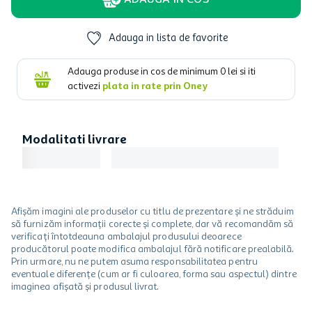
ADAUGA IN COS
Adauga in lista de favorite
Adauga produse in cos de minimum
0
lei si iti
activezi
plata in rate prin Oney
Modalitati livrare
Afișăm imagini ale produselor cu titlu de prezentare și ne străduim
să furnizăm informații corecte și complete, dar vă recomandăm să
verificați întotdeauna ambalajul produsului deoarece
producătorul poate modifica ambalajul fără notificare prealabilă.
Prin urmare, nu ne putem asuma responsabilitatea pentru
eventuale diferențe (cum ar fi culoarea, forma sau aspectul) dintre
imaginea afișată și produsul livrat.