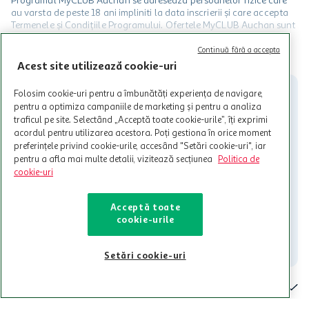
Programul MyCLUB Auchan se adreseaza persoanelor fizice care
au varsta de peste 18 ani impliniti la data inscrierii și care accepta
Termenele și Condițiile Programului. Ofertele MyCLUB Auchan sunt
valabile in limita stocurilor disponibile. Beneficiile se acorda in
limita a 12 unitati / card client o singura data in perioada promotiei.
CITESTE MAI MULT
Continuă fără a accepta
Cardul poate fi utilizat doar in legatura cu magazinele Auchan
Acest site utilizează cookie-uri
participante și pentru acțiuni promotionale indicate de Auchan si
nu poate fi utilizat in legatura cu alti comercianți sau pentru alte
Folosim cookie-uri pentru a îmbunătăți experiența de navigare,
activitati in afara celor mentionate in Termene si Conditii. Auchan
pentru a optimiza campaniile de marketing și pentru a analiza
nu raspunde pentru imposibilitatea utilizarii Cardului in perioada in
traficul pe site. Selectând „Acceptă toate cookie-urile”, îți exprimi
care aceste este suspendat sau in perioada in care sunt efectuate
acordul pentru utilizarea acestora. Poți gestiona în orice moment
intretineri sau reparatii tehnice la sistemul de utilizarea al Cardului.
preferințele privind cookie-urile, accesând "Setări cookie-uri", iar
pentru a afla mai multe detalii, vizitează secțiunea
Politica de
Contacteaza-ne!
cookie-uri
Iti stam mereu la dispozitie.
021-9141
contact@auchan.ro
Acceptă toate
cookie-urile
Contact
Setări cookie-uri
Pentru tine