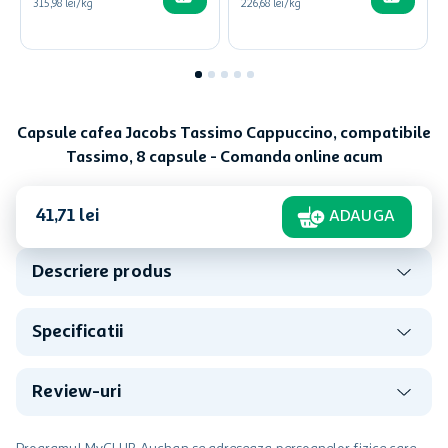
315,98 lei/kg
226,68 lei/kg
Capsule cafea Jacobs Tassimo Cappuccino, compatibile
Tassimo, 8 capsule - Comanda online acum
41
,
71
lei
ADAUGA
Descriere produs
Specificatii
Review-uri