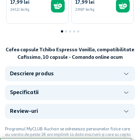
17
,
99
lei
17
,
99
lei
243,11 lei/kg
239,87 lei/kg
Cafea capsule Tchibo Espresso Vanilla, compatibilitate
Cafissimo, 10 capsule - Comanda online acum
Descriere produs
Specificatii
Review-uri
Programul MyCLUB Auchan se adreseaza persoanelor fizice care
au varsta de peste 18 ani impliniti la data inscrierii și care accepta