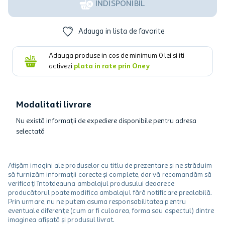
INDISPONIBIL
Adauga in lista de favorite
Adauga produse in cos de minimum
0
lei si iti
activezi
plata in rate prin Oney
Modalitati livrare
Nu există informații de expediere disponibile pentru adresa
selectată
Afișăm imagini ale produselor cu titlu de prezentare și ne străduim
să furnizăm informații corecte și complete, dar vă recomandăm să
verificați întotdeauna ambalajul produsului deoarece
producătorul poate modifica ambalajul fără notificare prealabilă.
Prin urmare, nu ne putem asuma responsabilitatea pentru
eventuale diferențe (cum ar fi culoarea, forma sau aspectul) dintre
imaginea afișată și produsul livrat.