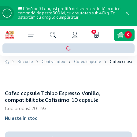
🚚 Până pe 31 august profită de livrare gratuită la orice
comandă de peste 300 lei, cu greutatea sub 40kg. Te
așteptăm cu drag la cumpărături!
0
0
Bacanie
Ceai si cafea
Cafea capsule
Cafea capsule 
Cafea capsule Tchibo Espresso Vanilla,
compatibilitate Cafissimo, 10 capsule
Cod produs
:
201193
Nu este in stoc