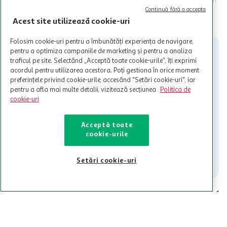
Termenele și Condițiile Programului. Ofertele MyCLUB Auchan sunt
valabile in limita stocurilor disponibile. Beneficiile se acorda in
Continuă fără a accepta
limita a 12 unitati / card client o singura data in perioada promotiei.
CITESTE MAI MULT
Acest site utilizează cookie-uri
Cardul poate fi utilizat doar in legatura cu magazinele Auchan
participante și pentru acțiuni promotionale indicate de Auchan si
Folosim cookie-uri pentru a îmbunătăți experiența de navigare,
nu poate fi utilizat in legatura cu alti comercianți sau pentru alte
pentru a optimiza campaniile de marketing și pentru a analiza
activitati in afara celor mentionate in Termene si Conditii. Auchan
traficul pe site. Selectând „Acceptă toate cookie-urile”, îți exprimi
nu raspunde pentru imposibilitatea utilizarii Cardului in perioada in
acordul pentru utilizarea acestora. Poți gestiona în orice moment
care aceste este suspendat sau in perioada in care sunt efectuate
preferințele privind cookie-urile, accesând "Setări cookie-uri", iar
intretineri sau reparatii tehnice la sistemul de utilizarea al Cardului.
pentru a afla mai multe detalii, vizitează secțiunea
Politica de
cookie-uri
Contacteaza-ne!
Iti stam mereu la dispozitie.
Acceptă toate
cookie-urile
021-9141
contact@auchan.ro
Contact
Setări cookie-uri
Pentru tine
Cine suntem