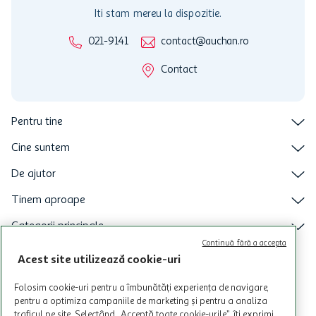
Iti stam mereu la dispozitie.
021-9141
contact@auchan.ro
Contact
Pentru tine
Cine suntem
De ajutor
Tinem aproape
Categorii principale
Continuă fără a accepta
Intra acum in aplicatia Auchan
Acest site utilizează cookie-uri
Folosim cookie-uri pentru a îmbunătăți experiența de navigare,
pentru a optimiza campaniile de marketing și pentru a analiza
traficul pe site. Selectând „Acceptă toate cookie-urile”, îți exprimi