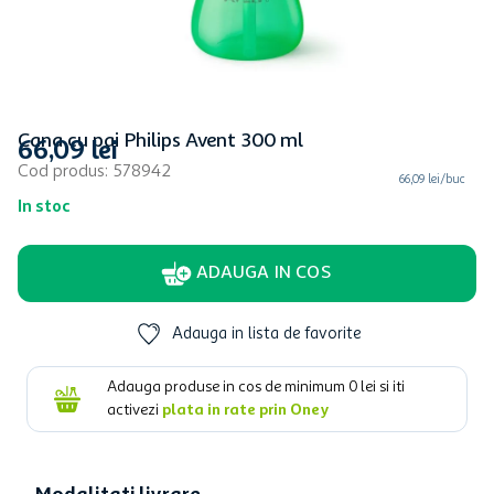
Cana cu pai Philips Avent 300 ml
66
,
09
lei
Cod produs
:
578942
66,09 lei/buc
In stoc
ADAUGA IN COS
Adauga in lista de favorite
Adauga produse in cos de minimum
0
lei si iti
activezi
plata in rate prin Oney