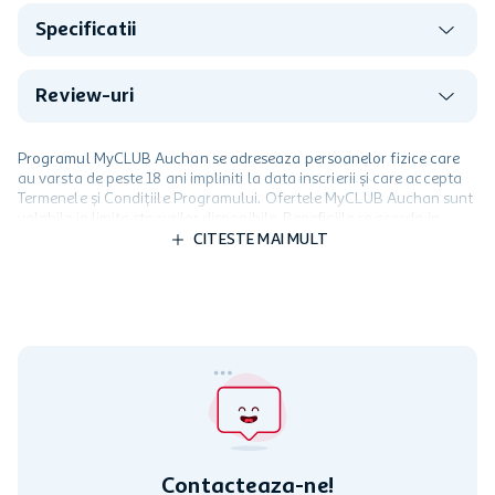
Specificatii
Review-uri
Programul MyCLUB Auchan se adreseaza persoanelor fizice care
au varsta de peste 18 ani impliniti la data inscrierii și care accepta
Termenele și Condițiile Programului. Ofertele MyCLUB Auchan sunt
valabile in limita stocurilor disponibile. Beneficiile se acorda in
limita a 12 unitati / card client o singura data in perioada promotiei.
CITESTE MAI MULT
Cardul poate fi utilizat doar in legatura cu magazinele Auchan
participante și pentru acțiuni promotionale indicate de Auchan si
nu poate fi utilizat in legatura cu alti comercianți sau pentru alte
activitati in afara celor mentionate in Termene si Conditii. Auchan
nu raspunde pentru imposibilitatea utilizarii Cardului in perioada in
care aceste este suspendat sau in perioada in care sunt efectuate
intretineri sau reparatii tehnice la sistemul de utilizarea al Cardului.
Contacteaza-ne!