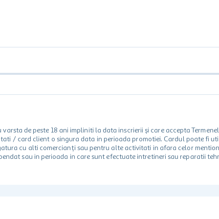
rsta de peste 18 ani impliniti la data inscrierii și care accepta Termene
 unitati / card client o singura data in perioada promotiei. Cardul poate fi
egatura cu alti comercianți sau pentru alte activitati in afara celor ment
spendat sau in perioada in care sunt efectuate intretineri sau reparatii tehn