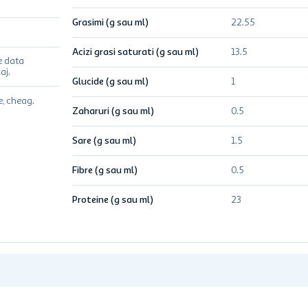
Grasimi (g sau ml)
22.55
Acizi grasi saturati (g sau ml)
13.5
e data
aj.
Glucide (g sau ml)
1
e, cheag.
Zaharuri (g sau ml)
0.5
Sare (g sau ml)
1.5
Fibre (g sau ml)
0.5
Proteine (g sau ml)
23