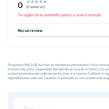
☆
☆
☆
☆
☆
0
(0 review-uri)
Te rugăm să te autentifici pentru a scrie o recenzie.
Nici un review
Programul MyCLUB Auchan se adreseaza persoanelor fizice care au va
in limita stocurilor disponibile. Beneficiile se acorda in limita a 12
acțiuni promotionale indicate de Auchan si nu poate fi utilizat in l
imposibilitatea utilizarii Cardului in perioada in care aceste este su