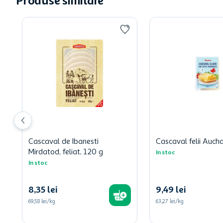
Produse similare
Cascaval de Ibanesti
Cascaval felii Auch
Mirdatod, feliat, 120 g
In stoc
In stoc
8
,
35
lei
9
,
49
lei
69,58 lei/kg
63,27 lei/kg