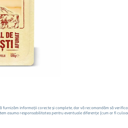
m să furnizăm informații corecte și complete, dar vă recomandăm să verif
utem asuma responsabilitatea pentru eventuale diferențe (cum ar fi culoare