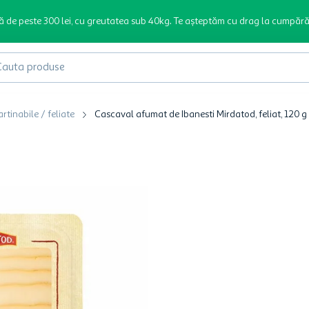
ă de peste 300 lei, cu greutatea sub 40kg. Te așteptăm cu drag la cumpără
produse
rtinabile / feliate
Cascaval afumat de Ibanesti Mirdatod, feliat, 120 g