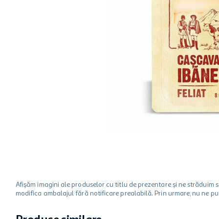
hartie igienica
one two fun
ciocolata
Afișăm imagini ale produselor cu titlu de prezentare și ne strădui
modifica ambalajul fără notificare prealabilă. Prin urmare, nu ne p