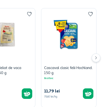
eliat de vaca
Cascaval clasic felii Hochland,
50 g
150 g
In stoc
11
,
79
lei
78,60 lei/kg