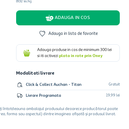
89,92 lei/kg
ADAUGA IN COS
Adauga in lista de favorite
Adauga produse in cos de minimum
300
lei
si iti activezi
plata in rate prin Oney
Modalitati livrare
Click & Collect Auchan - Titan
Gratuit
Livrare Programata
19
,
99
lei
icați întotdeauna ambalajul produsului deoarece producătorul poate
a, forma sau aspectul) dintre imaginea afișată și produsul livrat.