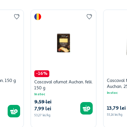
-
16
%
an, 150 g
Cascaval f
Cascaval afumat Auchan, felii,
Auchan, 2
150 g
In stoc
In stoc
9
,
59
lei
13
,
79
lei
7
,
99
lei
55,16 lei/kg
53,27 lei/kg