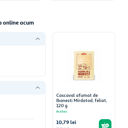
a online acum
Cascaval afumat de
Ibanesti Mirdatod, feliat,
120 g
In stoc
10
,
79
lei