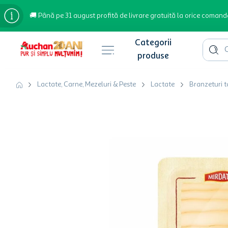
🚚 Până pe 31 august profită de livrare gratuită la orice comand
Cauta 
Căutări populare
Lactate, Carne, Mezeluri & Peste
Lactate
Branzeturi ta
bere
cafea
inghetata
apa plata
cafea boabe
troler
garden star