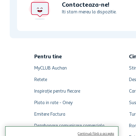
Contacteaza-ne!
Iti stam mereu la dispozitie.
Pentru tine
Ci
MyCLUB Auchan
Stir
Retete
Des
Inspirație pentru fiecare
Car
Plata in rate - Oney
Sus
Emitere Factura
Tur
Dezabonare comunicare comerciala
Rom
Continuă fără a accepta