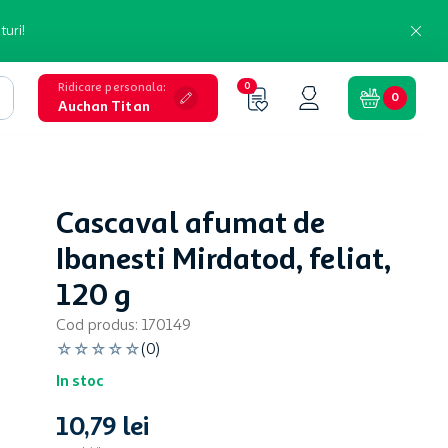
turi!
Ridicare personala
:
0
0
Auchan Titan
Cascaval afumat de
Ibanesti Mirdatod, feliat,
120 g
Cod produs
:
170149
☆
☆
☆
☆
☆
(
0
)
In stoc
10
,
79
lei