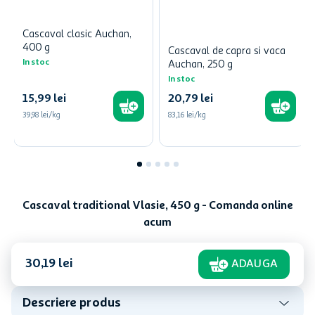
Cascaval clasic Auchan,
400 g
Cascaval de capra si vaca
In stoc
Auchan, 250 g
In stoc
15
,
99
lei
20
,
79
lei
39,98 lei/kg
83,16 lei/kg
Cascaval traditional Vlasie, 450 g - Comanda online
acum
30
,
19
lei
ADAUGA
Descriere produs