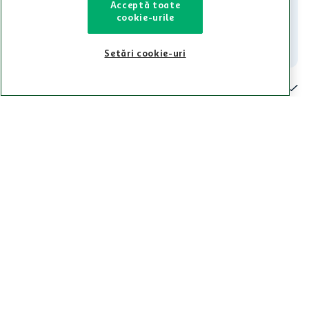
Acceptă toate
021-9141
contact@auchan.ro
cookie-urile
Contact
Setări cookie-uri
Pentru tine
Cine suntem
De ajutor
Tinem aproape
Categorii principale
Intra acum in aplicatia Auchan