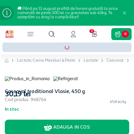
🚚 Până pe 31 august profită de livrare gratuită la orice
comandă de peste 300 lei, cu greutatea sub 40kg. Te
așteptăm cu drag la cumpărături!
0
0
Lactate, Carne, Mezeluri & Peste
Lactate
Cascaval
Cascaval traditional Vlasie, 450 g
30
,
19
lei
Cod produs
:
948764
67,09 lei/kg
In stoc
ADAUGA IN COS