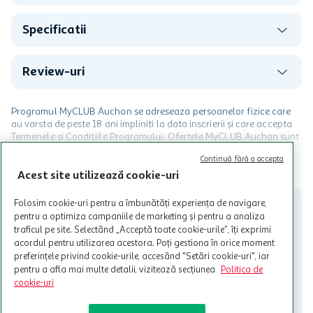
Specificatii
Review-uri
Programul MyCLUB Auchan se adreseaza persoanelor fizice care
au varsta de peste 18 ani impliniti la data inscrierii și care accepta
Termenele și Condițiile Programului. Ofertele MyCLUB Auchan sunt
valabile in limita stocurilor disponibile. Beneficiile se acorda in
Continuă fără a accepta
limita a 12 unitati / card client o singura data in perioada promotiei.
CITESTE MAI MULT
Cardul poate fi utilizat doar in legatura cu magazinele Auchan
Acest site utilizează cookie-uri
participante și pentru acțiuni promotionale indicate de Auchan si
nu poate fi utilizat in legatura cu alti comercianți sau pentru alte
Folosim cookie-uri pentru a îmbunătăți experiența de navigare,
activitati in afara celor mentionate in Termene si Conditii. Auchan
pentru a optimiza campaniile de marketing și pentru a analiza
nu raspunde pentru imposibilitatea utilizarii Cardului in perioada in
traficul pe site. Selectând „Acceptă toate cookie-urile”, îți exprimi
care aceste este suspendat sau in perioada in care sunt efectuate
acordul pentru utilizarea acestora. Poți gestiona în orice moment
intretineri sau reparatii tehnice la sistemul de utilizarea al Cardului.
preferințele privind cookie-urile, accesând "Setări cookie-uri", iar
pentru a afla mai multe detalii, vizitează secțiunea
Politica de
Contacteaza-ne!
cookie-uri
Iti stam mereu la dispozitie.