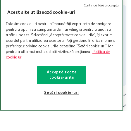
participante și pentru acțiuni promotionale indicate de Auchan si
Continuă fără a accepta
nu poate fi utilizat in legatura cu alti comercianți sau pentru alte
Acest site utilizează cookie-uri
activitati in afara celor mentionate in Termene si Conditii. Auchan
nu raspunde pentru imposibilitatea utilizarii Cardului in perioada in
Folosim cookie-uri pentru a îmbunătăți experiența de navigare,
care aceste este suspendat sau in perioada in care sunt efectuate
pentru a optimiza campaniile de marketing și pentru a analiza
intretineri sau reparatii tehnice la sistemul de utilizarea al Cardului.
traficul pe site. Selectând „Acceptă toate cookie-urile”, îți exprimi
acordul pentru utilizarea acestora. Poți gestiona în orice moment
Contacteaza-ne!
preferințele privind cookie-urile, accesând "Setări cookie-uri", iar
Iti stam mereu la dispozitie.
pentru a afla mai multe detalii, vizitează secțiunea
Politica de
cookie-uri
021-9141
contact@auchan.ro
Acceptă toate
Contact
cookie-urile
Setări cookie-uri
Pentru tine
Cine suntem
De ajutor
Tinem aproape