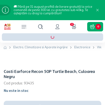
🚚 Până pe 31 august profită de livrare gratuită la orice
comandă de peste 300 lei, cu greutatea sub 40kg. Te
așteptăm cu drag la cumpărături!
0
0
Electro, Climatizare si Aparate ingrijire
Electronice
Wear
Casti Earforce Recon 50P Turtle Beach, Culoarea
Negru
Cod produs
:
93435
Nu este in stoc