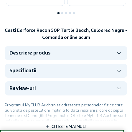
Casti Earforce Recon 50P Turtle Beach, Culoarea Negru -
Comanda online acum
Descriere produs
Specificatii
Review-uri
Programul MyCLUB Auchan se adreseaza persoanelor fizice care
au varsta de peste 18 ani impliniti la data inscrierii și care accepta
Termenele și Condițiile Programului. Ofertele MyCLUB Auchan sunt
valabile in limita stocurilor disponibile. Beneficiile se acorda in
limita a 12 unitati / card client o singura data in perioada promotiei.
CITESTE MAI MULT
Cardul poate fi utilizat doar in legatura cu magazinele Auchan