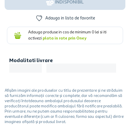
INDISPONIBIL
Adauga in lista de favorite
Adauga produse in cos de minimum
0
lei si iti
activezi
plata in rate prin Oney
Modalitati livrare
Afișăm imagini ale produselor cu titlu de prezentare și ne străduim
să furnizăm informații corecte și complete, dar vă recomandăm să
verificați întotdeauna ambalajul produsului deoarece
producătorul poate modifica ambalajul fără notificare prealabilă.
Prin urmare, nu ne putem asuma responsabilitatea pentru
eventuale diferențe (cum ar fi culoarea, forma sau aspectul) dintre
imaginea afișată și produsul livrat.