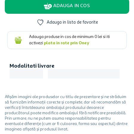
ADAUGA IN COS
Adauga in lista de favorite
Adauga produse in cos de minimum
0
lei si iti
activezi
plata in rate prin Oney
Modalitati livrare
Afișăm imagini ale produselor cu titlu de prezentare și ne străduim
să furnizăm informații corecte și complete, dar vă recomandăm să
verificați întotdeauna ambalajul produsului deoarece
producătorul poate modifica ambalajul fără notificare prealabilă.
Prin urmare, nu ne putem asuma responsabilitatea pentru
eventuale diferențe (cum ar fi culoarea, forma sau aspectul) dintre
imaginea afișată și produsul livrat.