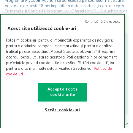
Programul MyCLUB Auchan se adreseaza persoanelor fizice care
au varsta de peste 18 ani impliniti la data inscrierii și care accepta
Termenele și Condițiile Programului. Ofertele MyCLUB Auchan sunt
valabile in limita stocurilor disponibile. Beneficiile se acorda in
limita a 12 unitati / card client o singura data in perioada promotiei.
CITESTE MAI MULT
Continuă fără a accepta
Cardul poate fi utilizat doar in legatura cu magazinele Auchan
Acest site utilizează cookie-uri
participante și pentru acțiuni promotionale indicate de Auchan si
nu poate fi utilizat in legatura cu alti comercianți sau pentru alte
Folosim cookie-uri pentru a îmbunătăți experiența de navigare,
activitati in afara celor mentionate in Termene si Conditii. Auchan
pentru a optimiza campaniile de marketing și pentru a analiza
nu raspunde pentru imposibilitatea utilizarii Cardului in perioada in
traficul pe site. Selectând „Acceptă toate cookie-urile”, îți exprimi
care aceste este suspendat sau in perioada in care sunt efectuate
acordul pentru utilizarea acestora. Poți gestiona în orice moment
intretineri sau reparatii tehnice la sistemul de utilizarea al Cardului.
preferințele privind cookie-urile, accesând "Setări cookie-uri", iar
pentru a afla mai multe detalii, vizitează secțiunea
Politica de
Contacteaza-ne!
cookie-uri
Iti stam mereu la dispozitie.
Acceptă toate
021-9141
contact@auchan.ro
cookie-urile
Contact
Setări cookie-uri
Pentru tine