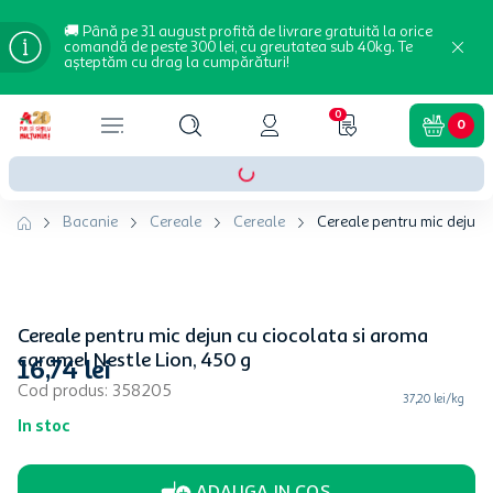
🚚 Până pe 31 august profită de livrare gratuită la orice
comandă de peste 300 lei, cu greutatea sub 40kg. Te
așteptăm cu drag la cumpărături!
0
0
Bacanie
Cereale
Cereale
Cereale pentru mic dejun c
Cereale pentru mic dejun cu ciocolata si aroma
caramel Nestle Lion, 450 g
16
,
74
lei
Cod produs
:
358205
37,20 lei/kg
In stoc