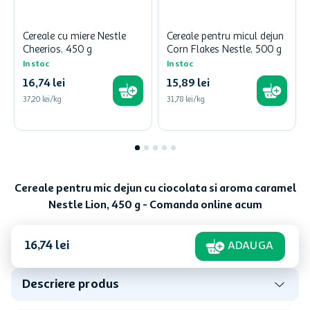
Cereale cu miere Nestle
Cereale pentru micul dejun
Cheerios, 450 g
Corn Flakes Nestle, 500 g
In stoc
In stoc
16
,
74
lei
15
,
89
lei
37,20 lei/kg
31,78 lei/kg
Cereale pentru mic dejun cu ciocolata si aroma caramel
Nestle Lion, 450 g - Comanda online acum
16
,
74
lei
ADAUGA
Descriere produs