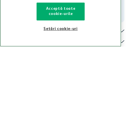
Acceptă toate
Contact
cookie-urile
Setări cookie-uri
Pentru tine
Cine suntem
De ajutor
Tinem aproape
Categorii principale
Intra acum in aplicatia Auchan