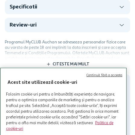
Specificatii
Review-uri
Programul MyCLUB Auchan se adreseaza persoanelor fizice care
au varsta de peste 18 ani impliniti la data inscrierii și care accepta
Termenele și Condițiile Programului. Ofertele MyCLUB Auchan sunt
valabile in limita stocurilor disponibile. Beneficiile se acorda in
limita a 12 unitati / card client o singura data in perioada promotiei.
CITESTE MAI MULT
Cardul poate fi utilizat doar in legatura cu magazinele Auchan
participante și pentru acțiuni promotionale indicate de Auchan si
Continuă fără a accepta
nu poate fi utilizat in legatura cu alti comercianți sau pentru alte
Acest site utilizează cookie-uri
activitati in afara celor mentionate in Termene si Conditii. Auchan
nu raspunde pentru imposibilitatea utilizarii Cardului in perioada in
Folosim cookie-uri pentru a îmbunătăți experiența de navigare,
care aceste este suspendat sau in perioada in care sunt efectuate
pentru a optimiza campaniile de marketing și pentru a analiza
intretineri sau reparatii tehnice la sistemul de utilizarea al Cardului.
traficul pe site. Selectând „Acceptă toate cookie-urile”, îți exprimi
acordul pentru utilizarea acestora. Poți gestiona în orice moment
Contacteaza-ne!
preferințele privind cookie-urile, accesând "Setări cookie-uri", iar
Iti stam mereu la dispozitie.
pentru a afla mai multe detalii, vizitează secțiunea
Politica de
cookie-uri
021-9141
contact@auchan.ro