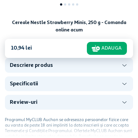
Cereale Nestle Strawberry Minis, 250 g - Comanda
online acum
10
,
94
lei
ADAUGA
Descriere produs
Specificatii
Review-uri
Programul MyCLUB Auchan se adreseaza persoanelor fizice care
au varsta de peste 18 ani impliniti la data inscrierii și care accepta
Termenele și Condițiile Programului. Ofertele MyCLUB Auchan sunt
valabile in limita stocurilor disponibile. Beneficiile se acorda in