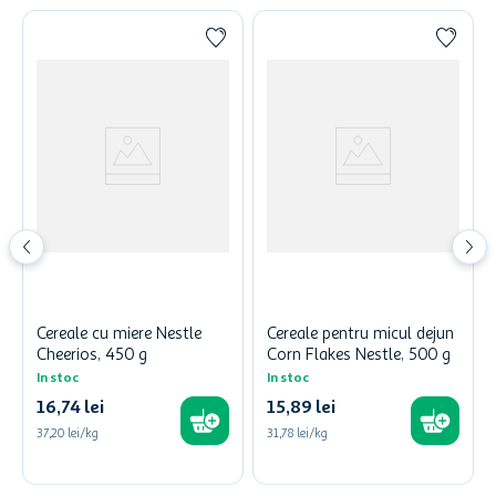
Cereale cu miere Nestle
Cereale pentru micul dejun
Cheerios, 450 g
Corn Flakes Nestle, 500 g
In stoc
In stoc
16
,
74
lei
15
,
89
lei
37,20 lei/kg
31,78 lei/kg