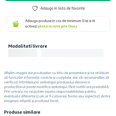
Adauga in lista de favorite
Adauga produse in cos de minimum
0
lei si iti
activezi
plata in rate prin Oney
Modalitati livrare
Afișăm imagini ale produselor cu titlu de prezentare și ne străduim
să furnizăm informații corecte și complete, dar vă recomandăm să
verificați întotdeauna ambalajul produsului deoarece
producătorul poate modifica ambalajul fără notificare prealabilă.
Prin urmare, nu ne putem asuma responsabilitatea pentru
eventuale diferențe (cum ar fi culoarea, forma sau aspectul) dintre
imaginea afișată și produsul livrat.
Produse similare