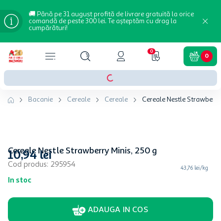
🚚 Până pe 31 august profită de livrare gratuită la orice
comandă de peste 300 lei. Te așteptăm cu drag la
cumpărături!
0
0
Bacanie
Cereale
Cereale
Cereale Nestle Strawberry 
Cereale Nestle Strawberry Minis, 250 g
10
,
94
lei
Cod produs
:
295954
43,76 lei/kg
In stoc
ADAUGA IN COS