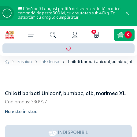
🚚 Până pe 31 august profită de livrare gratuită la orice
comandă de peste 300 lei, cu greutatea sub 40kg. Te
așteptăm cu drag la cumpărături!
0
0
Fashion
InExtenso
Chiloti barbati Uniconf, bumbac, alb
Chiloti barbati Uniconf, bumbac, alb, marimea XL
Cod produs
:
330927
Nu este in stoc
INDISPONIBIL