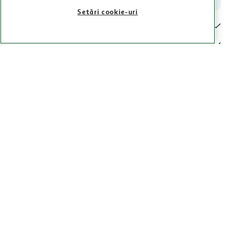
Setări cookie-uri
Pentru tine
Cine suntem
De ajutor
Tinem aproape
Categorii principale
Intra acum in aplicatia Auchan