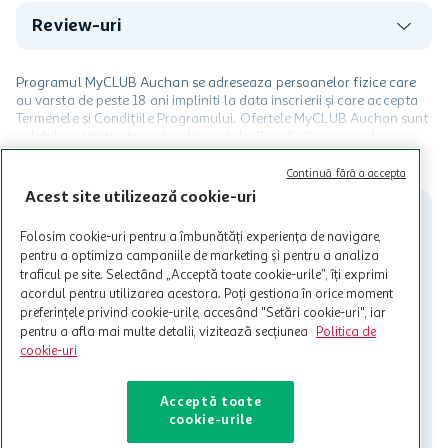
Review-uri
Programul MyCLUB Auchan se adreseaza persoanelor fizice care
au varsta de peste 18 ani impliniti la data inscrierii și care accepta
Termenele și Condițiile Programului. Ofertele MyCLUB Auchan sunt
valabile in limita stocurilor disponibile. Beneficiile se acorda in
limita a 12 unitati / card client o singura data in perioada promotiei.
CITESTE MAI MULT
Cardul poate fi utilizat doar in legatura cu magazinele Auchan
Continuă fără a accepta
participante și pentru acțiuni promotionale indicate de Auchan si
Acest site utilizează cookie-uri
nu poate fi utilizat in legatura cu alti comercianți sau pentru alte
activitati in afara celor mentionate in Termene si Conditii. Auchan
Folosim cookie-uri pentru a îmbunătăți experiența de navigare,
nu raspunde pentru imposibilitatea utilizarii Cardului in perioada in
pentru a optimiza campaniile de marketing și pentru a analiza
care aceste este suspendat sau in perioada in care sunt efectuate
traficul pe site. Selectând „Acceptă toate cookie-urile”, îți exprimi
intretineri sau reparatii tehnice la sistemul de utilizarea al Cardului.
acordul pentru utilizarea acestora. Poți gestiona în orice moment
preferințele privind cookie-urile, accesând "Setări cookie-uri", iar
Contacteaza-ne!
pentru a afla mai multe detalii, vizitează secțiunea
Politica de
Iti stam mereu la dispozitie.
cookie-uri
021-9141
contact@auchan.ro
Acceptă toate
cookie-urile
Contact