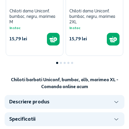
Chiloti dama Uniconf,
Chiloti dama Uniconf,
bumbac, negru, marimea
bumbac, negru, marimea
M
2XL
In stoc
In stoc
15
,
79
lei
15
,
79
lei
Chiloti barbati Uniconf, bumbac, alb, marimea XL -
Comanda online acum
Descriere produs
Specificatii