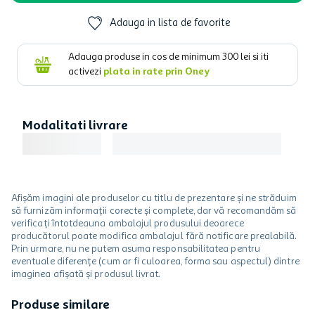
Adauga in lista de favorite
Adauga produse in cos de minimum
300
lei si iti
activezi
plata in rate prin Oney
Modalitati livrare
Afișăm imagini ale produselor cu titlu de prezentare și ne străduim
să furnizăm informații corecte și complete, dar vă recomandăm să
verificați întotdeauna ambalajul produsului deoarece
producătorul poate modifica ambalajul fără notificare prealabilă.
Prin urmare, nu ne putem asuma responsabilitatea pentru
eventuale diferențe (cum ar fi culoarea, forma sau aspectul) dintre
imaginea afișată și produsul livrat.
Produse similare