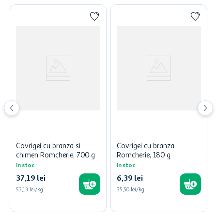
Covrigei cu branza si
Covrigei cu branza
chimen Romcherie, 700 g
Romcherie, 180 g
In stoc
In stoc
37
,
19
lei
6
,
39
lei
53,13 lei/kg
35,50 lei/kg