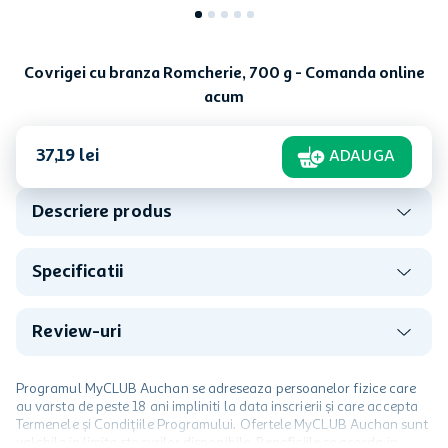
Covrigei cu branza Romcherie, 700 g - Comanda online
acum
37
,
19
lei
ADAUGA
Descriere produs
Specificatii
Review-uri
Programul MyCLUB Auchan se adreseaza persoanelor fizice care
au varsta de peste 18 ani impliniti la data inscrierii și care accepta
Termenele și Condițiile Programului. Ofertele MyCLUB Auchan sunt
valabile in limita stocurilor disponibile. Beneficiile se acorda in