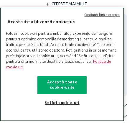
limita a 12 unitati / card client o singura data in perioada promotiei.
CITESTE MAI MULT
Cardul poate fi utilizat doar in legatura cu magazinele Auchan
participante și pentru acțiuni promotionale indicate de Auchan si
Continuă fără a accepta
nu poate fi utilizat in legatura cu alti comercianți sau pentru alte
Acest site utilizează cookie-uri
activitati in afara celor mentionate in Termene si Conditii. Auchan
nu raspunde pentru imposibilitatea utilizarii Cardului in perioada in
Folosim cookie-uri pentru a îmbunătăți experiența de navigare,
care aceste este suspendat sau in perioada in care sunt efectuate
pentru a optimiza campaniile de marketing și pentru a analiza
intretineri sau reparatii tehnice la sistemul de utilizarea al Cardului.
traficul pe site. Selectând „Acceptă toate cookie-urile”, îți exprimi
acordul pentru utilizarea acestora. Poți gestiona în orice moment
Contacteaza-ne!
preferințele privind cookie-urile, accesând "Setări cookie-uri", iar
Iti stam mereu la dispozitie.
pentru a afla mai multe detalii, vizitează secțiunea
Politica de
cookie-uri
021-9141
contact@auchan.ro
Acceptă toate
Contact
cookie-urile
Setări cookie-uri
Pentru tine
Cine suntem
De ajutor