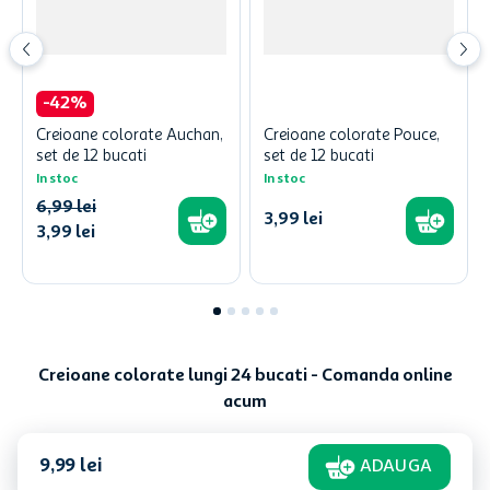
-
42
%
Creioane colorate Auchan,
Creioane colorate Pouce,
set de 12 bucati
set de 12 bucati
In stoc
In stoc
6
,
99
lei
3
,
99
lei
3
,
99
lei
Creioane colorate lungi 24 bucati - Comanda online
acum
9
,
99
lei
ADAUGA