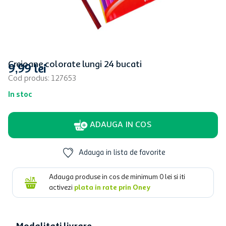
Creioane colorate lungi 24 bucati
9
,
99
lei
Cod produs
:
127653
In stoc
ADAUGA IN COS
Adauga in lista de favorite
Adauga produse in cos de minimum
0
lei si iti
activezi
plata in rate prin Oney