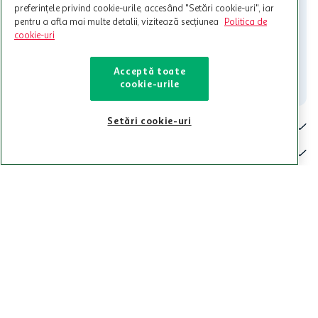
preferințele privind cookie-urile, accesând "Setări cookie-uri", iar
Iti stam mereu la dispozitie.
pentru a afla mai multe detalii, vizitează secțiunea
Politica de
cookie-uri
021-9141
contact@auchan.ro
Acceptă toate
Contact
cookie-urile
Setări cookie-uri
Pentru tine
Cine suntem
De ajutor
Tinem aproape
Categorii principale
Intra acum in aplicatia Auchan