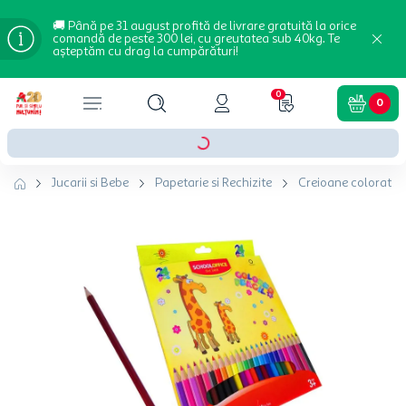
🚚 Până pe 31 august profită de livrare gratuită la orice
comandă de peste 300 lei, cu greutatea sub 40kg. Te
așteptăm cu drag la cumpărături!
0
0
Jucarii si Bebe
Papetarie si Rechizite
Creioane colorate si