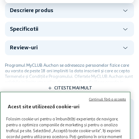
Descriere produs
Specificatii
Review-uri
Programul MyCLUB Auchan se adreseaza persoanelor fizice care
au varsta de peste 18 ani impliniti la data inscrierii și care accepta
Termenele și Condițiile Programului. Ofertele MyCLUB Auchan sunt
valabile in limita stocurilor disponibile. Beneficiile se acorda in
limita a 12 unitati / card client o singura data in perioada promotiei.
CITESTE MAI MULT
Cardul poate fi utilizat doar in legatura cu magazinele Auchan
participante și pentru acțiuni promotionale indicate de Auchan si
Continuă fără a accepta
nu poate fi utilizat in legatura cu alti comercianți sau pentru alte
Acest site utilizează cookie-uri
activitati in afara celor mentionate in Termene si Conditii. Auchan
nu raspunde pentru imposibilitatea utilizarii Cardului in perioada in
Folosim cookie-uri pentru a îmbunătăți experiența de navigare,
care aceste este suspendat sau in perioada in care sunt efectuate
pentru a optimiza campaniile de marketing și pentru a analiza
intretineri sau reparatii tehnice la sistemul de utilizarea al Cardului.
traficul pe site. Selectând „Acceptă toate cookie-urile”, îți exprimi
acordul pentru utilizarea acestora. Poți gestiona în orice moment
Contacteaza-ne!