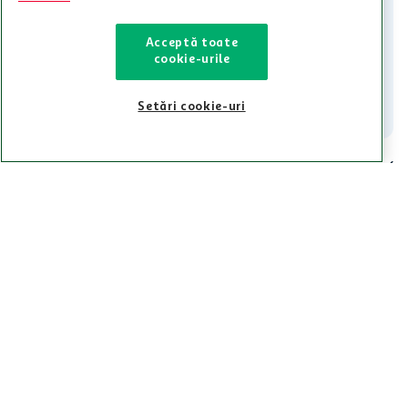
Contacteaza-ne!
Iti stam mereu la dispozitie.
Acceptă toate
cookie-urile
021-9141
contact@auchan.ro
Contact
Setări cookie-uri
Pentru tine
Cine suntem
De ajutor
Tinem aproape
Categorii principale
Intra acum in aplicatia Auchan