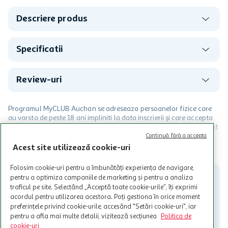
Descriere produs
Specificatii
Review-uri
Programul MyCLUB Auchan se adreseaza persoanelor fizice care
au varsta de peste 18 ani impliniti la data inscrierii și care accepta
Termenele și Condițiile Programului. Ofertele MyCLUB Auchan sunt
valabile in limita stocurilor disponibile. Beneficiile se acorda in
Continuă fără a accepta
limita a 12 unitati / card client o singura data in perioada promotiei.
CITESTE MAI MULT
Acest site utilizează cookie-uri
Cardul poate fi utilizat doar in legatura cu magazinele Auchan
participante și pentru acțiuni promotionale indicate de Auchan si
Folosim cookie-uri pentru a îmbunătăți experiența de navigare,
nu poate fi utilizat in legatura cu alti comercianți sau pentru alte
pentru a optimiza campaniile de marketing și pentru a analiza
activitati in afara celor mentionate in Termene si Conditii. Auchan
traficul pe site. Selectând „Acceptă toate cookie-urile”, îți exprimi
nu raspunde pentru imposibilitatea utilizarii Cardului in perioada in
acordul pentru utilizarea acestora. Poți gestiona în orice moment
care aceste este suspendat sau in perioada in care sunt efectuate
preferințele privind cookie-urile, accesând "Setări cookie-uri", iar
intretineri sau reparatii tehnice la sistemul de utilizarea al Cardului.
pentru a afla mai multe detalii, vizitează secțiunea
Politica de
cookie-uri