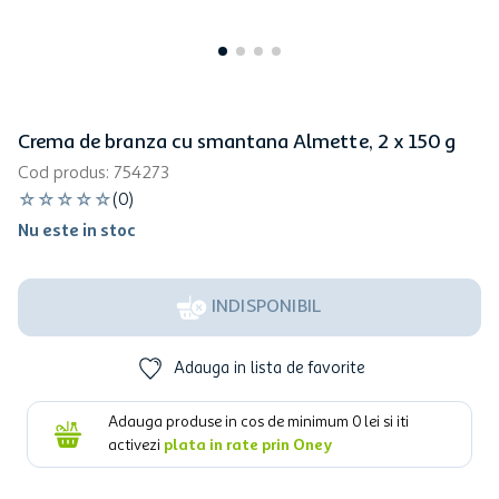
Crema de branza cu smantana Almette, 2 x 150 g
Cod produs
:
754273
☆
☆
☆
☆
☆
(
0
)
Nu este in stoc
INDISPONIBIL
Adauga in lista de favorite
Adauga produse in cos de minimum
0
lei si iti
activezi
plata in rate prin Oney