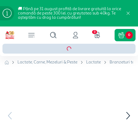
🚚 Până pe 31 august profită de livrare gratuită la orice
comandă de peste 300 lei, cu greutatea sub 40kg. Te
așteptăm cu drag la cumpărături!
0
0
Lactate, Carne, Mezeluri & Peste
Lactate
Branzeturi tarti