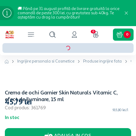
🚚 Până pe 31 august profită de livrare gratuită la orice
comandă de peste 300 lei, cu greutatea sub 40kg. Te
așteptăm cu drag la cumpărături!
0
0
Ingrijire personala si Cosmetice
Produse ingrijire fata
Cr
Crema de ochi Garnier Skin Naturals Vitamic C,
efect de iluminare, 15 ml
45
,
79
lei
Cod produs
:
361769
915,80 lei/l
In stoc