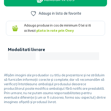
ADAUGA IN COS
Adauga in lista de favorite
Adauga produse in cos de minimum
0
lei si iti
activezi
plata in rate prin Oney
Modalitati livrare
Afișăm imagini ale produselor cu titlu de prezentare și ne străduim
să furnizăm informații corecte și complete, dar vă recomandăm să
verificați întotdeauna ambalajul produsului deoarece
producătorul poate modifica ambalajul fără notificare prealabilă.
Prin urmare, nu ne putem asuma responsabilitatea pentru
eventuale diferențe (cum ar fi culoarea, forma sau aspectul) dintre
imaginea afișată și produsul livrat.