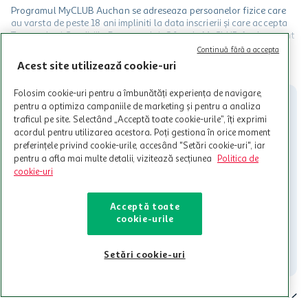
Programul MyCLUB Auchan se adreseaza persoanelor fizice care
au varsta de peste 18 ani impliniti la data inscrierii și care accepta
Termenele și Condițiile Programului. Ofertele MyCLUB Auchan sunt
valabile in limita stocurilor disponibile. Beneficiile se acorda in
Continuă fără a accepta
limita a 12 unitati / card client o singura data in perioada promotiei.
CITESTE MAI MULT
Acest site utilizează cookie-uri
Cardul poate fi utilizat doar in legatura cu magazinele Auchan
participante și pentru acțiuni promotionale indicate de Auchan si
Folosim cookie-uri pentru a îmbunătăți experiența de navigare,
nu poate fi utilizat in legatura cu alti comercianți sau pentru alte
pentru a optimiza campaniile de marketing și pentru a analiza
activitati in afara celor mentionate in Termene si Conditii. Auchan
traficul pe site. Selectând „Acceptă toate cookie-urile”, îți exprimi
nu raspunde pentru imposibilitatea utilizarii Cardului in perioada in
acordul pentru utilizarea acestora. Poți gestiona în orice moment
care aceste este suspendat sau in perioada in care sunt efectuate
preferințele privind cookie-urile, accesând "Setări cookie-uri", iar
intretineri sau reparatii tehnice la sistemul de utilizarea al Cardului.
pentru a afla mai multe detalii, vizitează secțiunea
Politica de
Contacteaza-ne!
cookie-uri
Iti stam mereu la dispozitie.
Acceptă toate
021-9141
contact@auchan.ro
cookie-urile
Contact
Setări cookie-uri
Pentru tine