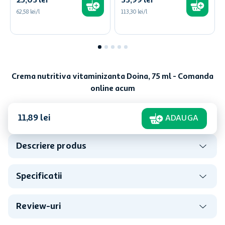
25
,
03
lei
33
,
99
lei
62,58 lei/l
113,30 lei/l
Crema nutritiva vitaminizanta Doina, 75 ml - Comanda
online acum
11
,
89
lei
ADAUGA
Descriere produs
Specificatii
Review-uri