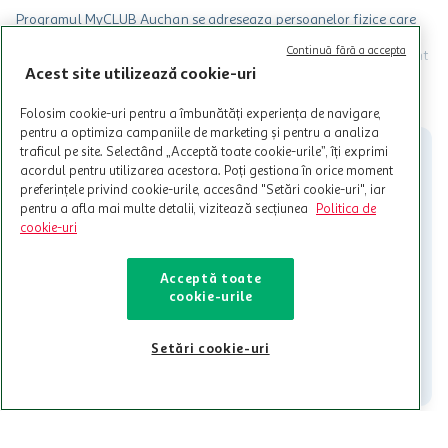
Programul MyCLUB Auchan se adreseaza persoanelor fizice care
au varsta de peste 18 ani impliniti la data inscrierii și care accepta
Continuă fără a accepta
Termenele și Condițiile Programului. Ofertele MyCLUB Auchan sunt
Acest site utilizează cookie-uri
valabile in limita stocurilor disponibile. Beneficiile se acorda in
limita a 12 unitati / card client o singura data in perioada promotiei.
CITESTE MAI MULT
Cardul poate fi utilizat doar in legatura cu magazinele Auchan
Folosim cookie-uri pentru a îmbunătăți experiența de navigare,
participante și pentru acțiuni promotionale indicate de Auchan si
pentru a optimiza campaniile de marketing și pentru a analiza
nu poate fi utilizat in legatura cu alti comercianți sau pentru alte
traficul pe site. Selectând „Acceptă toate cookie-urile”, îți exprimi
activitati in afara celor mentionate in Termene si Conditii. Auchan
acordul pentru utilizarea acestora. Poți gestiona în orice moment
nu raspunde pentru imposibilitatea utilizarii Cardului in perioada in
preferințele privind cookie-urile, accesând "Setări cookie-uri", iar
care aceste este suspendat sau in perioada in care sunt efectuate
pentru a afla mai multe detalii, vizitează secțiunea
Politica de
intretineri sau reparatii tehnice la sistemul de utilizarea al Cardului.
cookie-uri
Contacteaza-ne!
Acceptă toate
Iti stam mereu la dispozitie.
cookie-urile
021-9141
contact@auchan.ro
Setări cookie-uri
Contact
Pentru tine