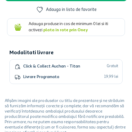
Adauga in lista de favorite
Adauga produse in cos de minimum
0
lei si iti
activezi
plata in rate prin Oney
Modalitati livrare
Click & Collect Auchan - Titan
Gratuit
Livrare Programata
19
,
99
lei
Afișăm imagini ale produselor cu titlu de prezentare și ne străduim
să furnizăm informații corecte și complete, dar vă recomandăm să
verificați întotdeauna ambalajul produsului deoarece
producătorul poate modifica ambalajul fără notificare prealabilă.
Prin urmare, nu ne putem asuma responsabilitatea pentru
eventuale diferențe (cum ar fi culoarea, forma sau aspectul) dintre